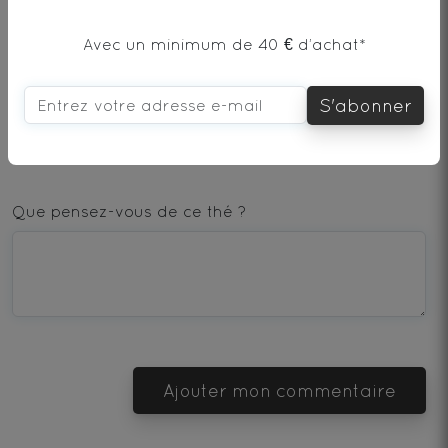
Avec un minimum de 40 € d’achat*
AJOUTER UN COMMENTAIRE
S'abonner
1
2
3
4
5
star
stars
stars
stars
stars
Que pensez-vous de ce thé ?
—
—
—
—
—
Terrible
Bad
OK
Good
Excellent
Ajouter mon commentaire