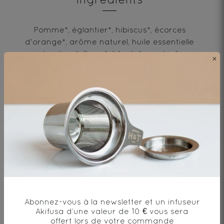
Pomme*, églantier*, hibiscus*, écorces
d'orange*, arôme naturel, huile essentielle
de citron*, fleurs* / Apple*, rosehip*,
×
hibiscus*, orange peel*, natural flavor,
lemon essential oil*, flowers*
* produit issu de l'agriculture biologique
Envie de changement?
Abonnez-vous à la newsletter et un infuseur
Akifusa d’une valeur de 10 € vous sera
vous aimerez aussi...
offert lors de votre commande