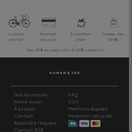
Livraison
Paiement
Échantillon
Cadeau dès
offerte
*
sécurisé
offert
100€
*dès 40€ en relais colis et 60€ à domicile
Nos boutiques
FAQ
Notre vision
CGV
À propos
Mentions légales
Contact
Paiement sécurisé
Rejoindre l'équipe
Contact B2B