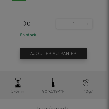
0€
-
+
En stock
AJOUTER AU PANIER
5-8mn
90°C/194°F
10g/l
Ingrédients