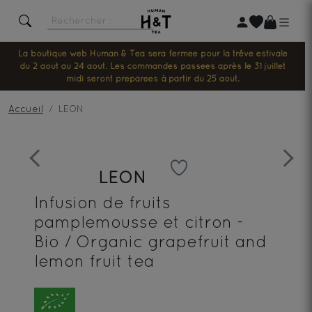
La boutique web Human & Tea sera fermée pour la trêve estivale
du 2 août au 24 août. Les commandes passées après le 31 juillet
midi seront préparées à partir du 25 août.
Accueil
LEON
Previous
Next
LEON
Infusion de fruits
pamplemousse et citron -
Bio / Organic grapefruit and
lemon fruit tea