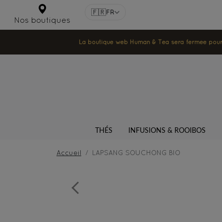
🇫🇷
FR
Nos boutiques
La boutique web Human & Tea sera fermée pour la
THÉS
INFUSIONS & ROOIBOS
Accueil
LAPSANG SOUCHONG BIO
Previous