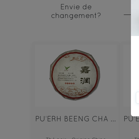
Envie de
changement?
PU‘ERH BEENG CHA SHU 100g