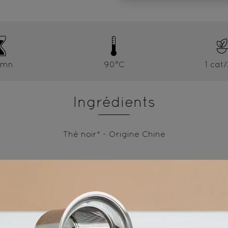
5mn
90°C
1 cat
Ingrédients
Thé noir* - Origine Chine
* produit issu de l'agriculture biologique