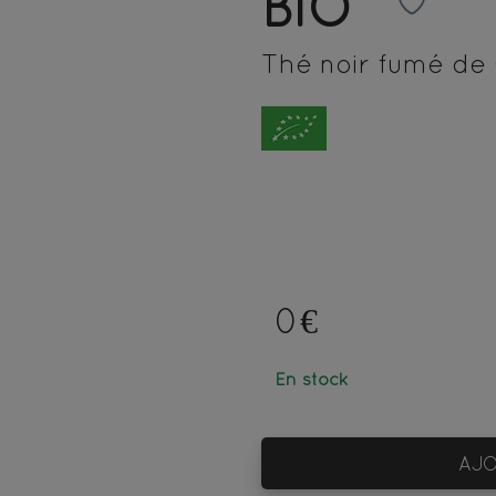
BIO
Thé noir fumé de
0€
En stock
AJO