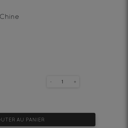
 Chine
-
+
UTER AU PANIER