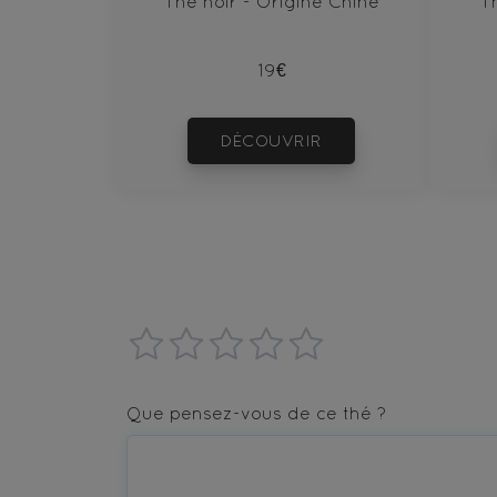
Thé noir - Origine Chine
T
19€
DÉCOUVRIR
1
2
3
4
5
star
stars
stars
stars
stars
Que pensez-vous de ce thé ?
—
—
—
—
—
Terrible
Bad
OK
Good
Excellent