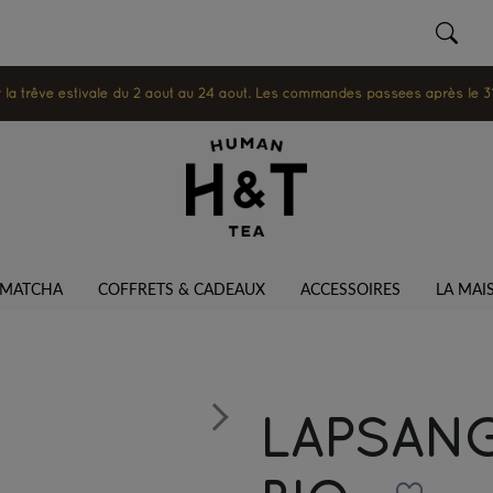
 trêve estivale du 2 août au 24 août. Les commandes passées après le 31 ju
MATCHA
COFFRETS & CADEAUX
ACCESSOIRES
LA MAI
LAPSAN
Next