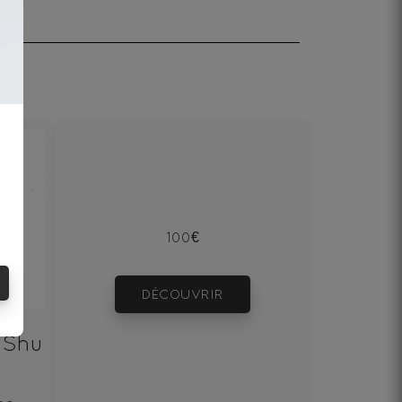
100€
DÉCOUVRIR
 Shu