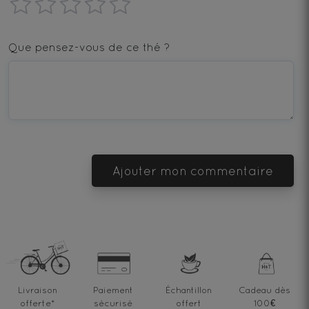
1
2
3
4
5
star
stars
stars
stars
stars
Que pensez-vous de ce thé ?
—
—
—
—
—
Terrible
Bad
OK
Good
Excellent
Ajouter mon commentaire
Livraison
Paiement
Échantillon
Cadeau dès
offerte
*
sécurisé
offert
100€