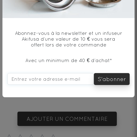
Thé vert* - Origine Laos
* produit issu de l'agriculture biologique
Abonnez-vous à la newsletter et un infuseur
Akifusa d’une valeur de 10 € vous sera
offert lors de votre commande
Avec un minimum de 40 € d’achat*
Envie de changement?
S'abonner
vous aimerez aussi...
AJOUTER UN COMMENTAIRE