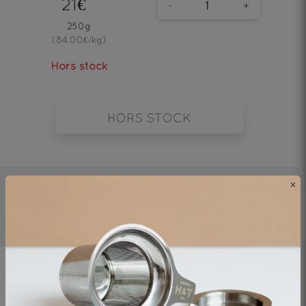
21€
-
+
250g
(84.00€/kg)
Hors stock
HORS STOCK
×
2mn
75°C
1 cat/250ml
Ingrédients