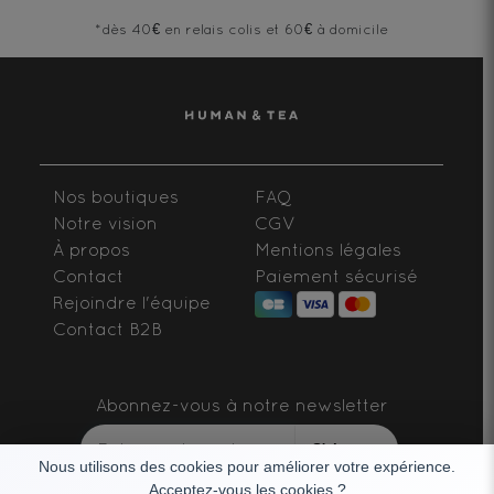
*dès 40€ en relais colis et 60€ à domicile
Nos boutiques
FAQ
Notre vision
CGV
À propos
Mentions légales
Contact
Paiement sécurisé
Rejoindre l'équipe
Contact B2B
Abonnez-vous à notre newsletter
S'abonner
Nous utilisons des cookies pour améliorer votre expérience.
Acceptez-vous les cookies ?