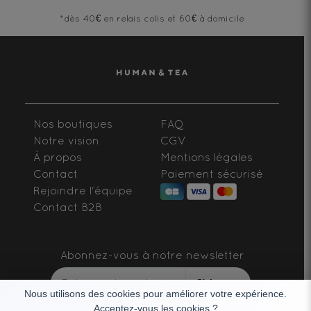
*dès 40€ en relais colis et 60€ à domicile
Nos boutiques
FAQ
Notre vision
CGV
À propos
Mentions légales
Contact
Paiement sécurisé
Rejoindre l'équipe
Contact B2B
Abonnez-vous à notre newsletter
S'abonner
Nous utilisons des cookies pour améliorer votre expérience.
Acceptez-vous les cookies ?