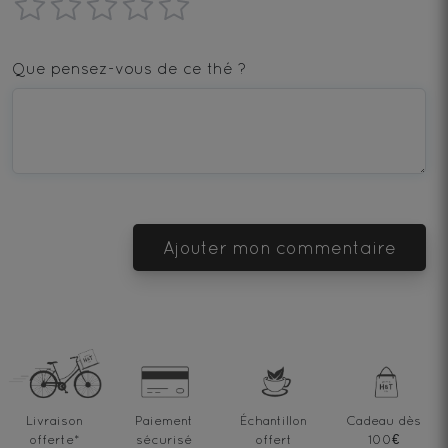
1
2
3
4
5
star
stars
stars
stars
stars
Que pensez-vous de ce thé ?
—
—
—
—
—
Terrible
Bad
OK
Good
Excellent
Ajouter mon commentaire
Livraison
Paiement
Échantillon
Cadeau dès
offerte
*
sécurisé
offert
100€