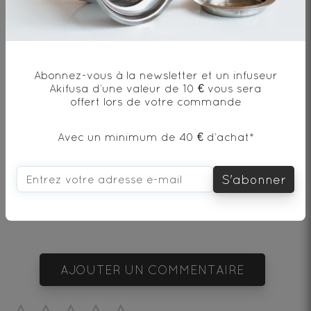
Thé vert* - Origine Laos
* produit issu de l'agriculture biologique
Abonnez-vous à la newsletter et un infuseur
Akifusa d’une valeur de 10 € vous sera
offert lors de votre commande
Avec un minimum de 40 € d’achat*
Envie de changement?
S'abonner
vous aimerez aussi...
AJOUTER UN COMMENTAIRE