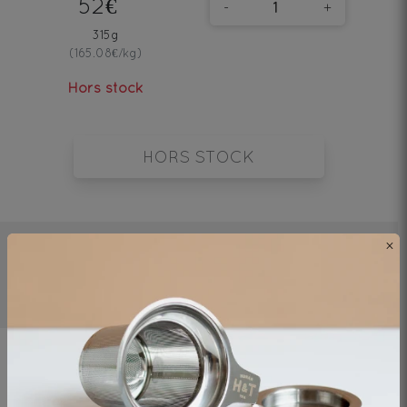
52€
-
+
315g
(165.08€/kg)
Hors stock
HORS STOCK
×
2mn
75°C
1 cat/250ml
Ingrédients