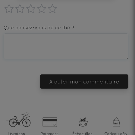
1
2
3
4
5
star
stars
stars
stars
stars
Que pensez-vous de ce thé ?
—
—
—
—
—
Terrible
Bad
OK
Good
Excellent
Ajouter mon commentaire
Livraison
Paiement
Échantillon
Cadeau dès