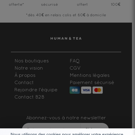
offerte
*
sécurisé
offert
100€
*dès 40€ en relais colis et 60€ à domicile
Nos boutiques
FAQ
Notre vision
CGV
À propos
Mentions légales
Contact
Paiement sécurisé
Rejoindre l'équipe
Contact B2B
Abonnez-vous à notre newsletter
S'abonner
Nous utilisons des cookies pour améliorer votre expérience.