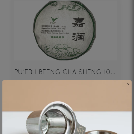
PU‘ERH BEENG CHA SHENG 100g
×
Thé noir - Origine Chine
19€
DÉCOUVRIR