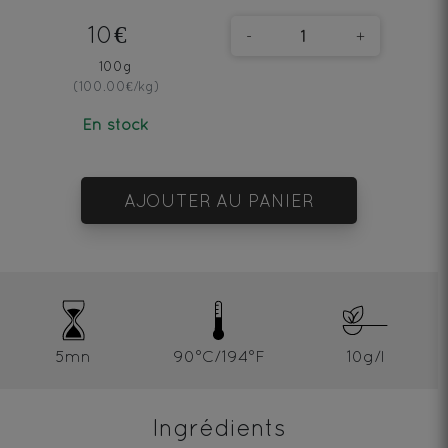
10€
-
+
100g
(100.00€/kg)
En stock
AJOUTER AU PANIER
5mn
90°C/194°F
10g/l
Ingrédients