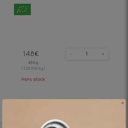
148€
-
+
450g
(328.89€/kg)
Hors stock
HORS STOCK
×