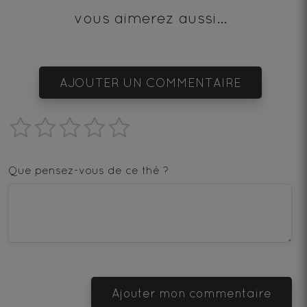
vous aimerez aussi...
AJOUTER UN COMMENTAIRE
1
2
3
4
5
star
stars
stars
stars
stars
Que pensez-vous de ce thé ?
—
—
—
—
—
Terrible
Bad
OK
Good
Excellent
Ajouter mon commentaire