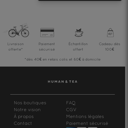
Livraison
Paiement
Échantillon
Cadeau dès
offerte
*
sécurisé
offert
100€
*dès 40€ en relais colis et 60€ à domicile
Nos boutiques
FAQ
Notre vision
CGV
À propos
Mentions légales
Contact
Paiement sécurisé