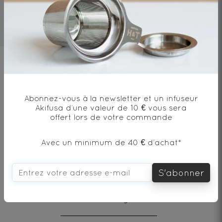
1,5mn
70°C
1 cat/250ml
Ingrédients
Thé vert* - Origine Japon
Abonnez-vous à la newsletter et un infuseur
Akifusa d’une valeur de 10 € vous sera
offert lors de votre commande
* produit issu de l'agriculture biologique
Avec un minimum de 40 € d’achat*
S'abonner
Envie de changement?