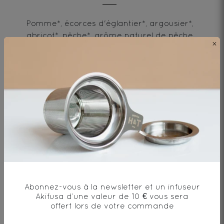
Pomme*, écorces d'églantier*, argousier*,
abricot*, pêche*, arôme naturel de pêche
×
et caramel, carottes et fleurs*.
* produit issu de l'agriculture biologique
Envie de changement?
Abonnez-vous à la newsletter et un infuseur
vous aimerez aussi...
Akifusa d’une valeur de 10 € vous sera
offert lors de votre commande