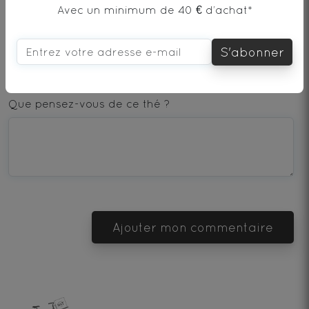
Avec un minimum de 40 € d’achat*
AJOUTER UN COMMENTAIRE
S'abonner
1
2
3
4
5
star
stars
stars
stars
stars
Que pensez-vous de ce thé ?
—
—
—
—
—
Terrible
Bad
OK
Good
Excellent
Ajouter mon commentaire