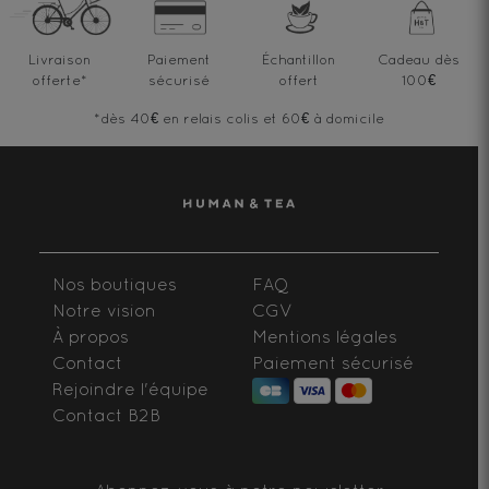
Livraison
Paiement
Échantillon
Cadeau dès
offerte
*
sécurisé
offert
100€
*dès 40€ en relais colis et 60€ à domicile
Nos boutiques
FAQ
Notre vision
CGV
À propos
Mentions légales
Contact
Paiement sécurisé
Rejoindre l'équipe
Contact B2B