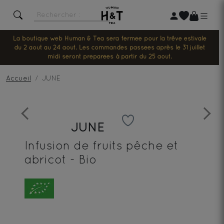
La boutique web Human & Tea sera fermée pour la trêve estivale
du 2 août au 24 août. Les commandes passées après le 31 juillet
midi seront préparées à partir du 25 août.
Accueil
JUNE
Previous
Next
JUNE
Infusion de fruits pêche et
abricot - Bio