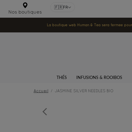
🇫🇷
FR
Nos boutiques
La boutique web Human & Tea sera fermée pour la
THÉS
INFUSIONS & ROOIBOS
Accueil
JASMINE SILVER NEEDLES BIO
Previous