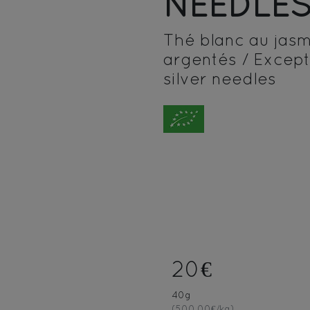
NEEDLES
Thé blanc au jasm
argentés / Except
silver needles
20€
40g
(500.00€/kg)