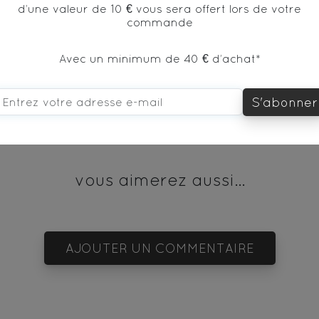
d’une valeur de 10 € vous sera offert lors de votre
commande
* produit issu de l'agriculture biologique
Avec un minimum de 40 € d’achat*
S'abonner
vous aimerez aussi...
AJOUTER UN COMMENTAIRE