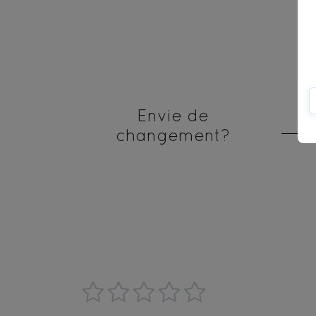
Envie de
changement?
1
2
3
4
5