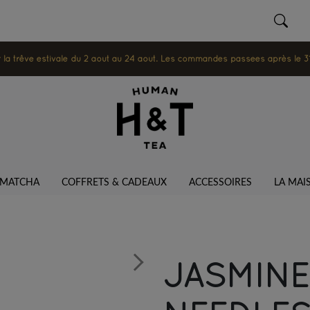
 trêve estivale du 2 août au 24 août. Les commandes passées après le 31 ju
MATCHA
COFFRETS & CADEAUX
ACCESSOIRES
LA MAI
JASMINE
Next