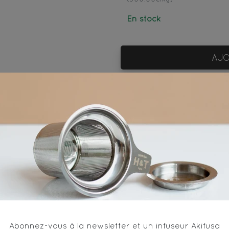
En stock
AJO
0mn
80°C/ 176°F
10
Ingrédients
Thé blanc* - Origine Chine / White tea* from China
Abonnez-vous à la newsletter et un infuseur Akifusa