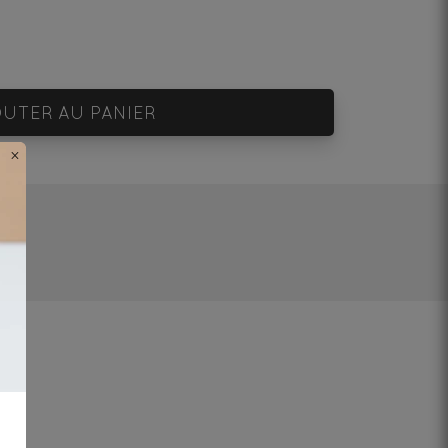
UTER AU PANIER
×
g/l