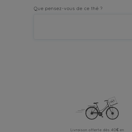
star
stars
stars
stars
stars
Que pensez-vous de ce thé ?
—
—
—
—
—
Terrible
Bad
OK
Good
Excellent
Livraison offerte