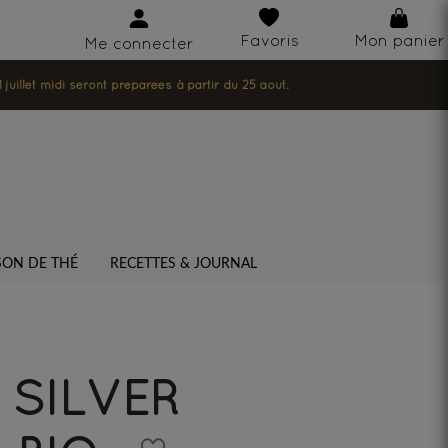
Favoris
Mon panier
Me connecter
illet midi seront préparées à partir du 25 août.
SON DE THÉ
RECETTES & JOURNAL
 SILVER