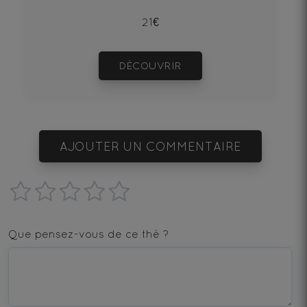
21€
DÉCOUVRIR
AJOUTER UN COMMENTAIRE
1
2
3
4
5
star
stars
stars
stars
stars
Que pensez-vous de ce thé ?
—
—
—
—
—
Terrible
Bad
OK
Good
Excellent