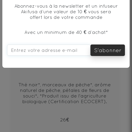
Abonnez-vous à la newsletter et un infuseur
Akifusa d’une valeur de 10 € vous sera
offert lors de votre commande
Avec un minimum de 40 € d’achat*
S'abonner
Octave
Thé noir*, morceaux de pêche*, arôme
naturel de pêche, pétales de fleurs de
souci*. *Produit issu de l'agriculture
biologique (Certification ECOCERT).
26€