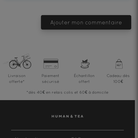
Ajouter mon commentaire
Livraison
Paiement
Échantillon
Cadeau dès
offerte
*
sécurisé
offert
100€
*dès 40€ en relais colis et 60€ à domicile