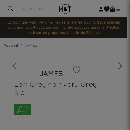
La boutique web Human & Tea sera fermée pour la trêve estivale
du 2 août au 24 août. Les commandes passées après le 31 juillet
midi seront préparées à partir du 25 août.
Accueil
JAMES
Previous
Next
JAMES
Earl Grey noir very Grey -
Bio