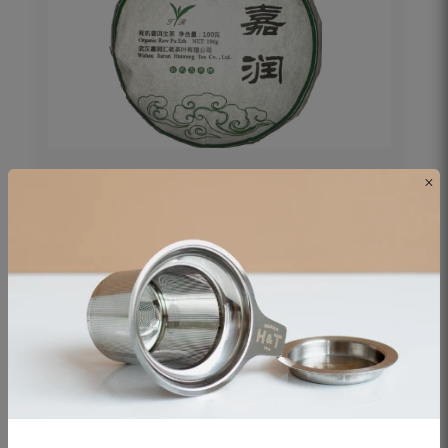
×
PU‘ERH BEENG CHA SHENG 100g
Thé noir - Origine Chine
19€
DÉCOUVRIR