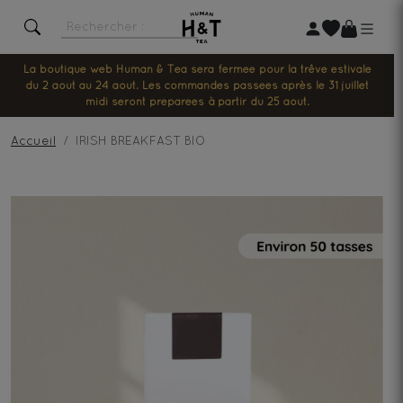
La boutique web Human & Tea sera fermée pour la trêve estivale
du 2 août au 24 août. Les commandes passées après le 31 juillet
midi seront préparées à partir du 25 août.
Accueil
IRISH BREAKFAST BIO