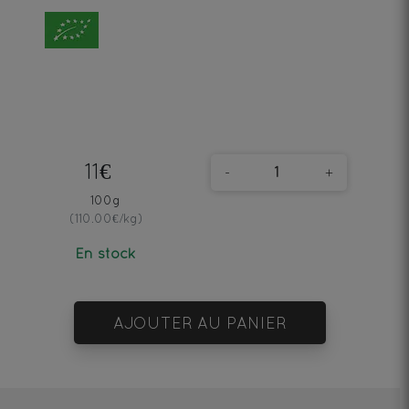
11€
-
+
100g
(110.00€/kg)
En stock
AJOUTER AU PANIER