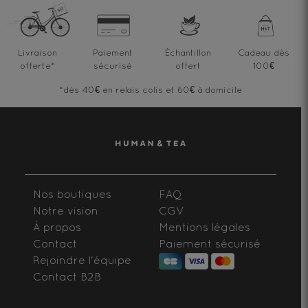
Livraison
Paiement
Échantillon
Cadeau dès
offerte
*
sécurisé
offert
100€
*dès 40€ en relais colis et 60€ à domicile
Nos boutiques
FAQ
Notre vision
CGV
À propos
Mentions légales
Contact
Paiement sécurisé
Rejoindre l'équipe
Contact B2B