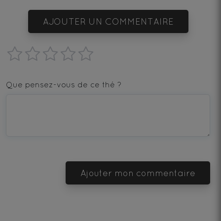
AJOUTER UN COMMENTAIRE
1
2
3
4
5
star
stars
stars
stars
stars
Que pensez-vous de ce thé ?
—
—
—
—
—
Terrible
Bad
OK
Good
Excellent
Ajouter mon commentaire