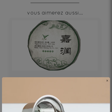
vous aimerez aussi...
PU‘ERH BEENG CHA SHENG 100g
×
Thé noir - Origine Chine
19€