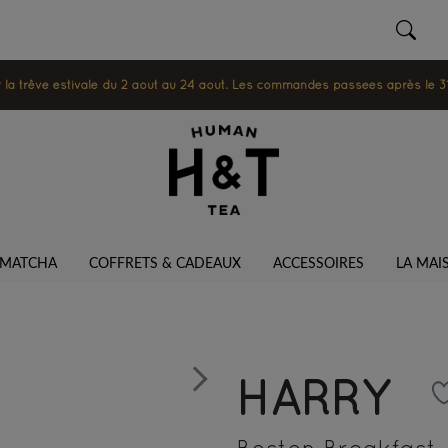
 trêve estivale du 2 août au 24 août. Les commandes passées après le 31 ju
MATCHA
COFFRETS & CADEAUX
ACCESSOIRES
LA MAI
HARRY
Next