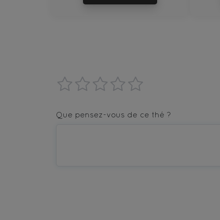
1
2
3
4
5
star
stars
stars
stars
stars
Que pensez-vous de ce thé ?
—
—
—
—
—
Terrible
Bad
OK
Good
Excellent