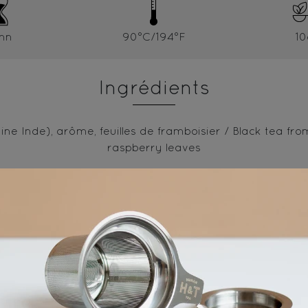
mn
90°C/194°F
10
Ingrédients
ine Inde), arôme, feuilles de framboisier / Black tea from
raspberry leaves
vous aimerez aussi...