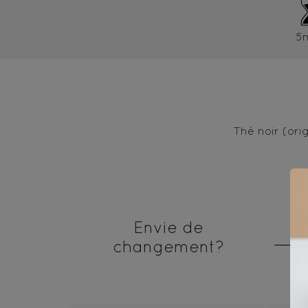
5
Thé noir (orig
Envie de
changement?