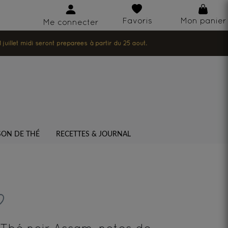
Favoris
Mon panier
Me connecter
illet midi seront préparées à partir du 25 août.
SON DE THÉ
RECETTES & JOURNAL