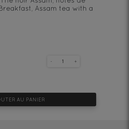
 Thé noir Assam, notes de
Breakfast, Assam tea with a
-
+
UTER AU PANIER