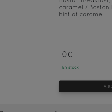
Boston Breakfast,
caramel / Boston 
hint of caramel
0€
En stock
AJO