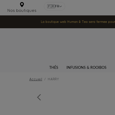
🇫🇷
FR
Nos boutiques
La boutique web Human & Tea sera fermée pour la
THÉS
INFUSIONS & ROOIBOS
Accueil
HARRY
Previous