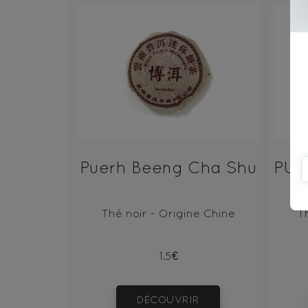
Puerh Beeng Cha Shu
Thé noir - Origine Chine
T
1.5€
DÉCOUVRIR