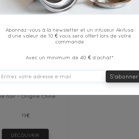
Abonnez-vous à la newsletter et un infuseur Akifusa
d’une valeur de 10 € vous sera offert lors de votre
100€
commande
Avec un minimum de 40 € d’achat*
DÉCOUVRIR
PU‘ERH BEENG CHA SHU 100g
S'abonner
hé noir - Origine Chine
19€
DÉCOUVRIR