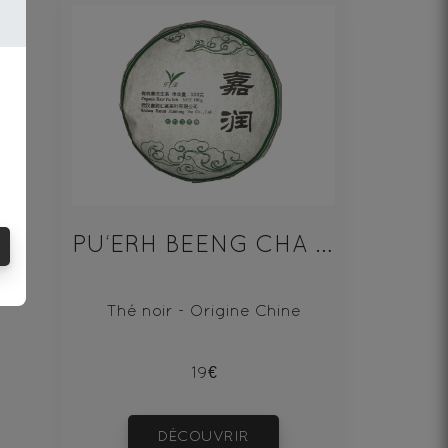
PU‘ERH BEENG CHA SHENG 100g
Thé noir - Origine Chine
19€
DÉCOUVRIR