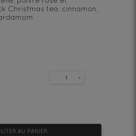
lle, poivre rose et
k Christmas tea, cinnamon,
cardamom
-
+
UTER AU PANIER