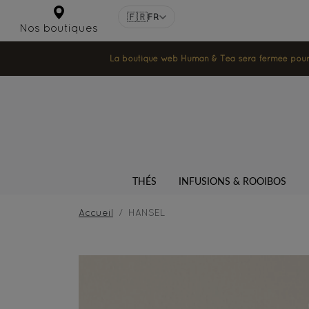
🇫🇷
FR
Nos boutiques
La boutique web Human & Tea sera fermée pour la
THÉS
INFUSIONS & ROOIBOS
Accueil
HANSEL