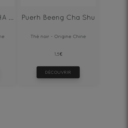
PU‘ERH BEENG CHA SHENG 100g
Puerh Beeng Cha Shu
ne
Thé noir - Origine Chine
1.5€
DÉCOUVRIR