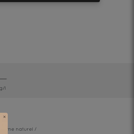
g/l
×
arôme naturel /