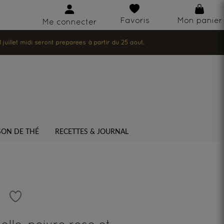
Favoris
Mon panier
Me connecter
illet midi seront préparées à partir du 25 août.
SON DE THÉ
RECETTES & JOURNAL