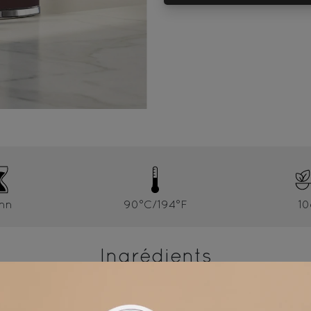
mn
90°C/194°F
10
Ingrédients
elle, poivre rose, cardamome, PISTACHE, arôme, vanille, 