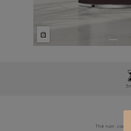
5
Thé noir, cann