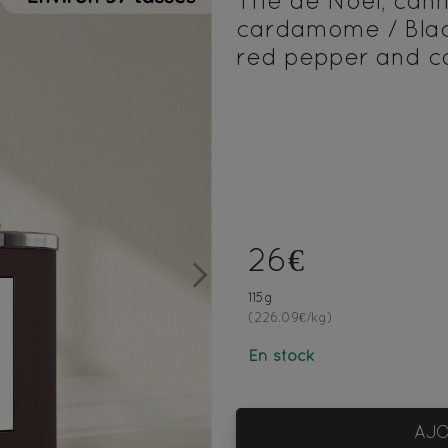
Thé de Noël, canne
cardamome / Blac
red pepper and 
26€
Next
115g
(226.09€/kg)
En stock
AJO