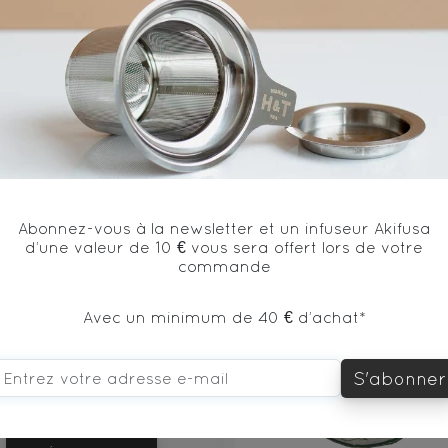
nnamon, pink pepper, cardamom seeds, PISTACHIO, vanill
natural flavor.
Abonnez-vous à la newsletter et un infuseur Akifusa
vous aimerez aussi...
d’une valeur de 10 € vous sera offert lors de votre
commande
Avec un minimum de 40 € d’achat*
S'abonner
100€