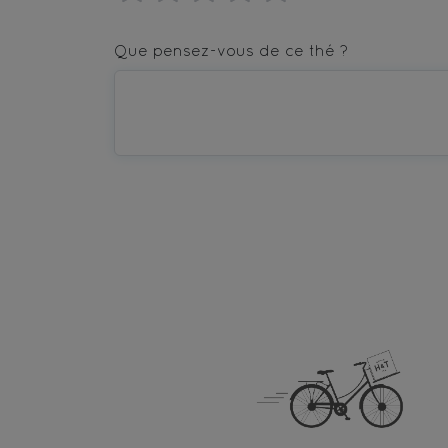
1
2
3
4
5
star
stars
stars
stars
stars
Que pensez-vous de ce thé ?
—
—
—
—
—
Terrible
Bad
OK
Good
Excellent