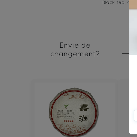
Black tea, ci
Envie de
changement?