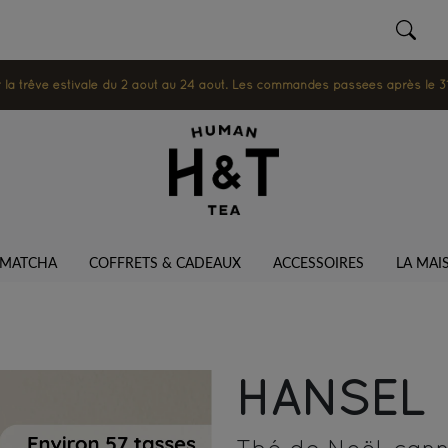
 trêve estivale du 2 août au 24 août. Les commandes passées après le 31 ju
MATCHA
COFFRETS & CADEAUX
ACCESSOIRES
LA MAI
HANSEL