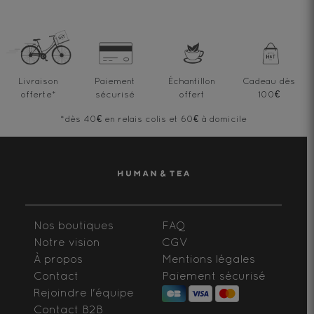
Livraison
Paiement
Échantillon
Cadeau dès
offerte
*
sécurisé
offert
100€
*dès 40€ en relais colis et 60€ à domicile
Nos boutiques
FAQ
Notre vision
CGV
À propos
Mentions légales
Contact
Paiement sécurisé
Rejoindre l'équipe
Contact B2B