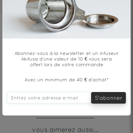
3mn
80°C/176°F
10g/l
Ingrédients
Thé vert, cannelle, écorces d'orange,
arôme, pétales et boutons de rose, arôme
Abonnez-vous à la newsletter et un infuseur
naturel / Green tea, cinnamon, orange
Akifusa d’une valeur de 10 € vous sera
offert lors de votre commande
peel, flavor, rose petals and buds, natural
flavor.
Avec un minimum de 40 € d’achat*
S'abonner
Envie de changement?
vous aimerez aussi...