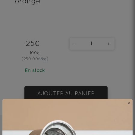
orange
25€
-
+
100g
(250.00€/kg)
En stock
AJOUTER AU PANIER
×