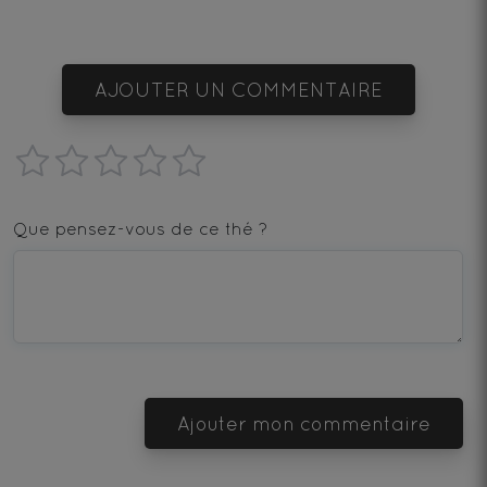
AJOUTER UN COMMENTAIRE
1
2
3
4
5
star
stars
stars
stars
stars
Que pensez-vous de ce thé ?
—
—
—
—
—
Terrible
Bad
OK
Good
Excellent
Ajouter mon commentaire