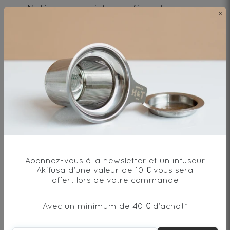
Maté, guarana, éclats de féves de cacao,
×
pollen de miel, arôme / Mate, guarana,
cocoa nibs, orange, honey pollen, flavor.
Envie de changement?
vous aimerez aussi...
Abonnez-vous à la newsletter et un infuseur
Akifusa d’une valeur de 10 € vous sera
AJOUTER UN COMMENTAIRE
offert lors de votre commande
Avec un minimum de 40 € d’achat*
1
2
3
4
5