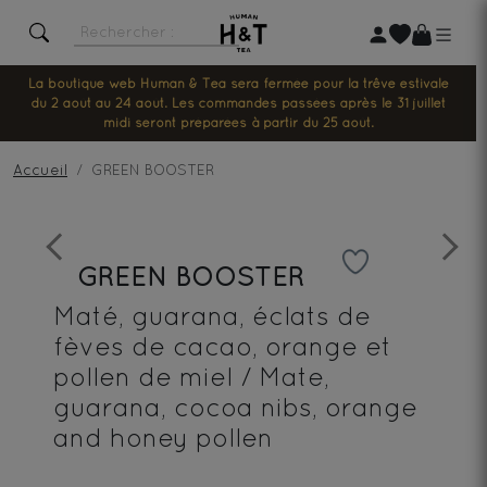
La boutique web Human & Tea sera fermée pour la trêve estivale
du 2 août au 24 août. Les commandes passées après le 31 juillet
midi seront préparées à partir du 25 août.
Accueil
GREEN BOOSTER
Previous
Next
GREEN BOOSTER
Maté, guarana, éclats de
fèves de cacao, orange et
pollen de miel / Mate,
guarana, cocoa nibs, orange
and honey pollen