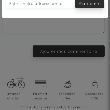
S'abonner
star
stars
stars
stars
stars
Que pensez-vous de ce thé ?
—
—
—
—
—
Terrible
Bad
OK
Good
Excellent
Ajouter mon commentaire
Livraison
Paiement
Échantillon
Cadeau dès
offerte
*
sécurisé
offert
100€
*dès 40€ en relais colis et 60€ à domicile