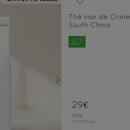
Thé noir de Chine
South China
Next
29€
230g
(126.09€/kg)