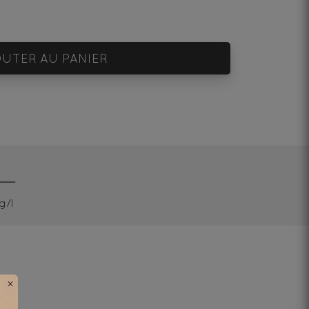
UTER AU PANIER
g/l
×