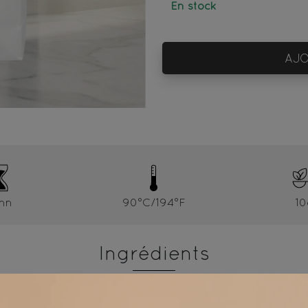
En stock
AJO
mn
90°C/194°F
10
Ingrédients
Thé noir* - Origine Chine / Black tea* from China