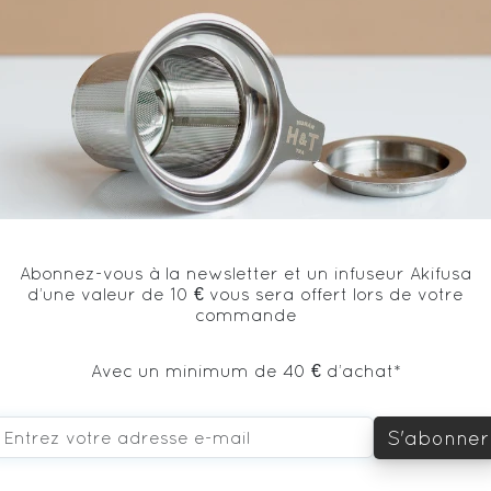
* produit issu de l'agriculture biologique
Abonnez-vous à la newsletter et un infuseur Akifusa
d’une valeur de 10 € vous sera offert lors de votre
vous aimerez aussi...
commande
Avec un minimum de 40 € d’achat*
S'abonner
100€