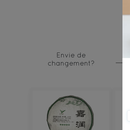
Envie de
changement?