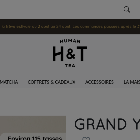
 trêve estivale du 2 août au 24 août. Les commandes passées après le 31 ju
MATCHA
COFFRETS & CADEAUX
ACCESSOIRES
LA MAI
GRAND 