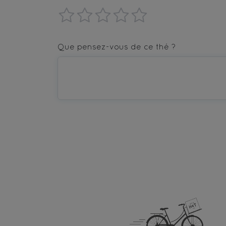
1
2
3
4
5
star
stars
stars
stars
stars
Que pensez-vous de ce thé ?
—
—
—
—
—
Terrible
Bad
OK
Good
Excellent