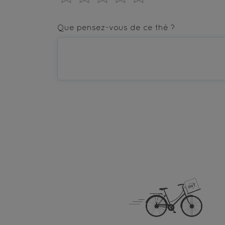
1
2
3
4
5
star
stars
stars
stars
stars
Que pensez-vous de ce thé ?
—
—
—
—
—
Terrible
Bad
OK
Good
Excellent