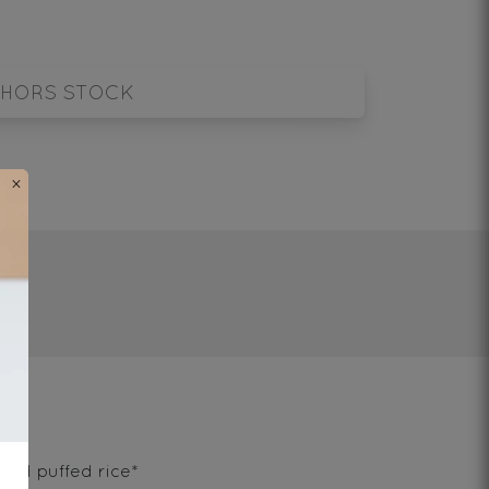
HORS STOCK
×
g/l
sted puffed rice*