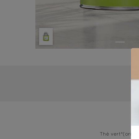
3
Thé vert*(origin