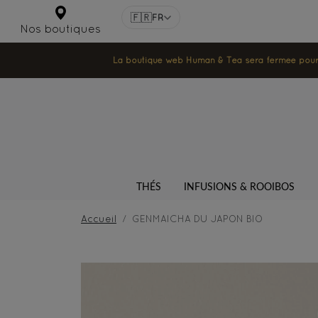
🇫🇷
FR
Nos boutiques
La boutique web Human & Tea sera fermée pour la
THÉS
INFUSIONS & ROOIBOS
Accueil
GENMAICHA DU JAPON BIO