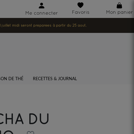
Favoris
Mon panier
Me connecter
illet midi seront préparées à partir du 25 août.
SON DE THÉ
RECETTES & JOURNAL
CHA DU