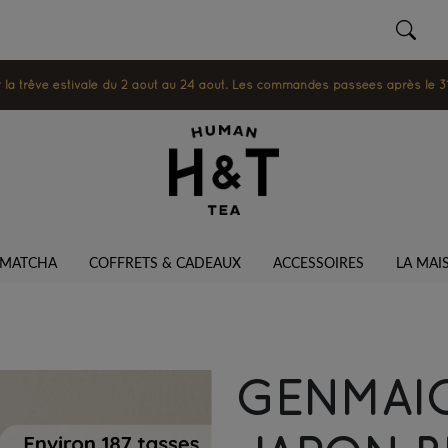
 trêve estivale du 2 août au 24 août. Les commandes passées après le 31 ju
MATCHA
COFFRETS & CADEAUX
ACCESSOIRES
LA MAI
GENMAI