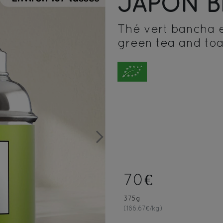
JAPON 
Thé vert bancha et
green tea and toa
Next
70€
375g
(186.67€/kg)