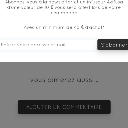
Abonnez-vous à la newsletter et un infuseur Akifusa
d’une valeur de 10 € vous sera offert lors de votre
commande
* produit issu de l'agriculture biologique
Avec un minimum de 40 € d’achat*
S'abonner
vous aimerez aussi...
AJOUTER UN COMMENTAIRE