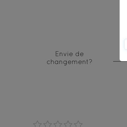
Envie de
changement?