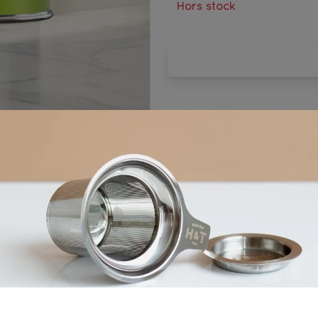
Hors stock
mn
70°C/158°F
10
Ingrédients
e Japon), riz grillé soufflé*/ Green tea* from Japan, toa