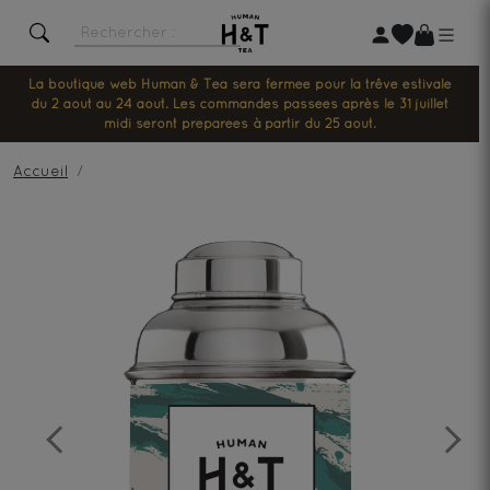
La boutique web Human & Tea sera fermée pour la trêve estivale
du 2 août au 24 août. Les commandes passées après le 31 juillet
midi seront préparées à partir du 25 août.
Accueil
Previous
Next