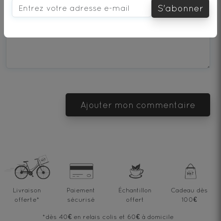
S'abonner
star
stars
stars
stars
stars
Que pensez-vous de ce thé ?
—
—
—
—
—
Terrible
Bad
OK
Good
Excellent
Ajouter mon commentaire
Livraison
Paiement
Échantillon
Cadeau dès
offerte
*
sécurisé
offert
100€
*dès 40€ en relais colis et 60€ à domicile