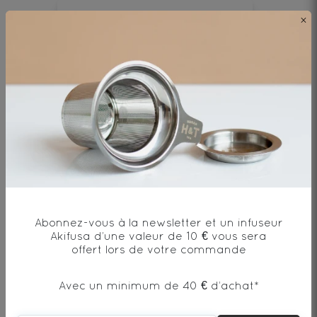
HORS STOCK
×
Envie de changement?
vous aimerez aussi...
Abonnez-vous à la newsletter et un infuseur
Akifusa d’une valeur de 10 € vous sera
AJOUTER UN COMMENTAIRE
offert lors de votre commande
Avec un minimum de 40 € d’achat*
1
2
3
4
5