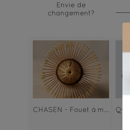
Envie de
changement?
CHASEN - Fouet à matcha bambou