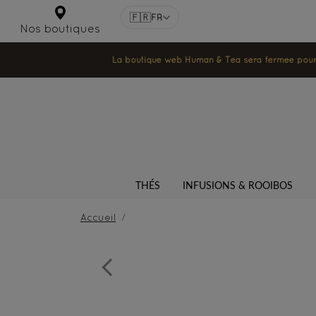
🇫🇷
FR
Nos boutiques
La boutique web Human & Tea sera fermée pour la
THÉS
INFUSIONS & ROOIBOS
Accueil
Previous