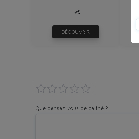
19€
DÉCOUVRIR
1
2
3
4
5
star
stars
stars
stars
stars
Que pensez-vous de ce thé ?
—
—
—
—
—
Terrible
Bad
OK
Good
Excellent