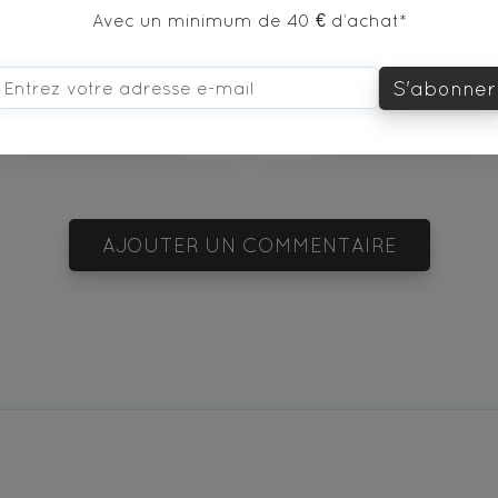
Avec un minimum de 40 € d’achat*
32€
5€
S'abonner
DÉCOUVRIR
DÉCOUVRIR
AJOUTER UN COMMENTAIRE