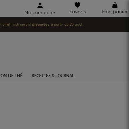
Favoris
Mon panier
Me connecter
illet midi seront préparées à partir du 25 août.
SON DE THÉ
RECETTES & JOURNAL