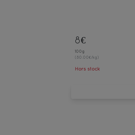
8€
100g
(80.00€/kg)
Hors stock