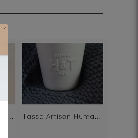
×
Cuillère à thé dosage parfait Human & Tea
Tasse Artisan Human & Tea