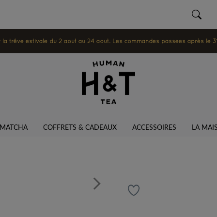
 trêve estivale du 2 août au 24 août. Les commandes passées après le 31 ju
MATCHA
COFFRETS & CADEAUX
ACCESSOIRES
LA MAI
Next