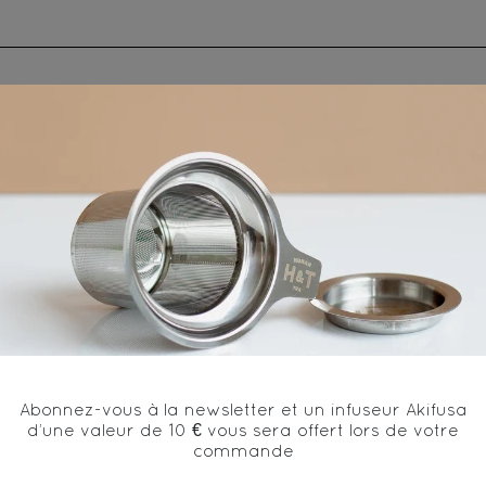
vous aimerez aussi...
Qwetch Bouteille Isotherme Bois 500ml
Abonnez-vous à la newsletter et un infuseur Akifusa
d’une valeur de 10 € vous sera offert lors de votre
commande