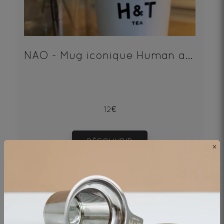
NAO - Mug iconique Human and Tea
12€
DÉCOUVRIR
×