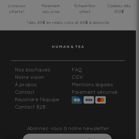
Livraison
Paiement
Échantillon
Cadeau dès
offerte
*
sécurisé
offert
100€
*dès 40€ en relais colis et 60€ à domicile
Nos boutiques
FAQ
Notre vision
CGV
À propos
Mentions légales
Contact
Paiement sécurisé
Rejoindre l'équipe
Contact B2B
Abonnez-vous à notre newsletter