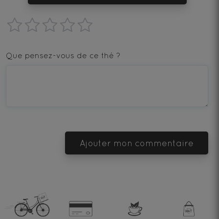
1
2
3
4
5
star
stars
stars
stars
stars
Que pensez-vous de ce thé ?
—
—
—
—
—
Terrible
Bad
OK
Good
Excellent
Ajouter mon commentaire