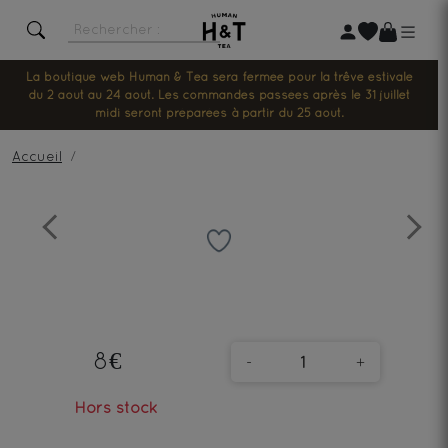
La boutique web Human & Tea sera fermée pour la trêve estivale
du 2 août au 24 août. Les commandes passées après le 31 juillet
midi seront préparées à partir du 25 août.
Accueil
Previous
Next
8€
-
+
Hors stock