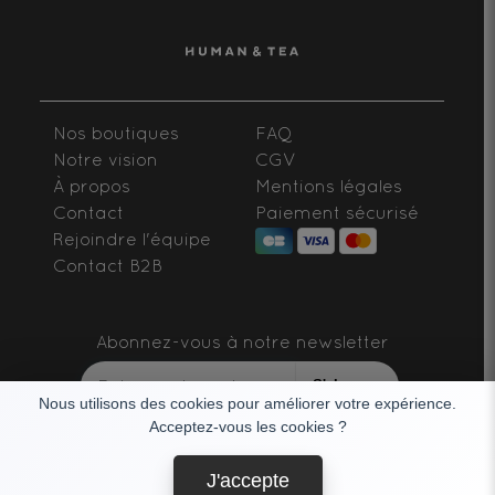
Nos boutiques
FAQ
Notre vision
CGV
À propos
Mentions légales
Contact
Paiement sécurisé
Rejoindre l'équipe
Contact B2B
Abonnez-vous à notre newsletter
S'abonner
Nous utilisons des cookies pour améliorer votre expérience.
Acceptez-vous les cookies ?
SUIVEZ-NOUS
J'accepte