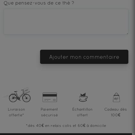
star
stars
stars
stars
stars
Que pensez-vous de ce thé ?
—
—
—
—
—
Terrible
Bad
OK
Good
Excellent
Ajouter mon commentaire
Livraison
Paiement
Échantillon
Cadeau dès
offerte
*
sécurisé
offert
100€
*dès 40€ en relais colis et 60€ à domicile