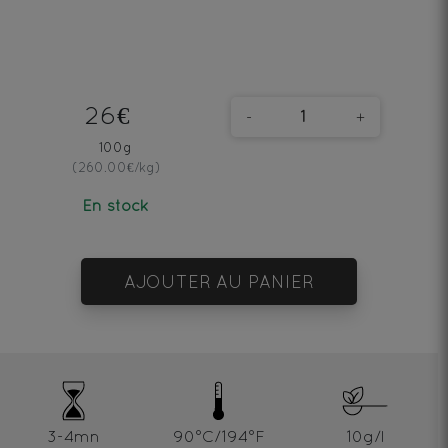
26€
-
+
100g
(260.00€/kg)
En stock
AJOUTER AU PANIER
3-4mn
90°C/194°F
10g/l