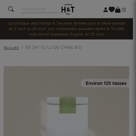
La boutique web Human & Tea sera fermée pour la trêve estivale
du 2 août au 24 août. Les commandes passées après le 31 juillet
midi seront préparées à partir du 25 août.
Accueil
EN SHI YU LU DE CHINE BIO