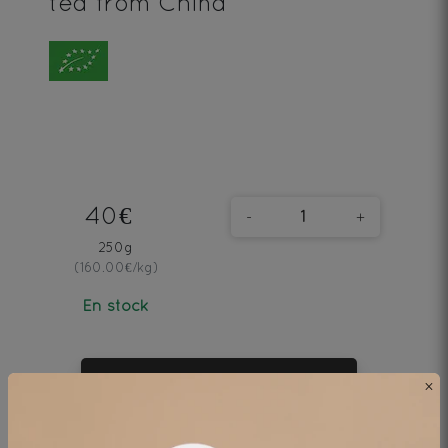
tea from China
40€
-
+
250g
(160.00€/kg)
En stock
AJOUTER AU PANIER
×