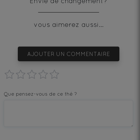
Envie de changement?
vous aimerez aussi...
AJOUTER UN COMMENTAIRE
1
2
3
4
5
star
stars
stars
stars
stars
Que pensez-vous de ce thé ?
—
—
—
—
—
Terrible
Bad
OK
Good
Excellent