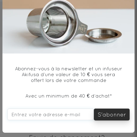
2mn
70°C/158°F
10g/l
Ingrédients
Thé vert* - Origine Chine / Green tea*
Abonnez-vous à la newsletter et un infuseur
Akifusa d’une valeur de 10 € vous sera
from China
offert lors de votre commande
Avec un minimum de 40 € d’achat*
* produit issu de l'agriculture biologique
S'abonner