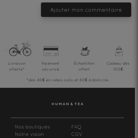
Ajouter mon commentaire
Livraison
Paiement
Échantillon
Cadeau dès
offerte
*
sécurisé
offert
100€
*dès 40€ en relais colis et 60€ à domicile
Nos boutiques
FAQ
Notre vision
CGV