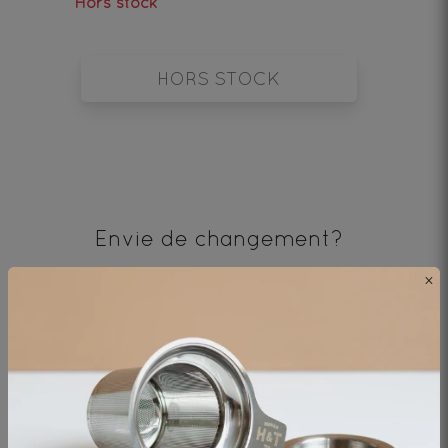
Hors stock
HORS STOCK
Envie de changement?
×
vous aimerez aussi...
AJOUTER UN COMMENTAIRE