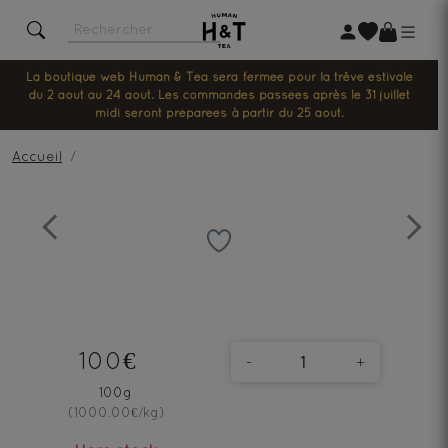
La boutique web Human & Tea sera fermée pour la trêve estivale
du 2 août au 24 août. Les commandes passées après le 31 juillet
midi seront préparées à partir du 25 août.
Accueil
Previous
Next
100€
-
+
100g
(1000.00€/kg)