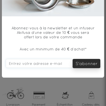
1
2
3
4
5
star
stars
stars
stars
stars
Que pensez-vous de ce thé ?
—
—
—
—
—
Abonnez-vous à la newsletter et un infuseur
Terrible
Bad
OK
Good
Excellent
Akifusa d’une valeur de 10 € vous sera
offert lors de votre commande
Avec un minimum de 40 € d’achat*
Ajouter mon commentaire
S'abonner
Livraison
Paiement
Échantillon
Cadeau dès