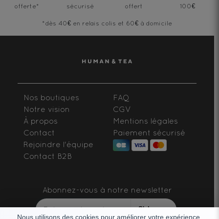
offerte
*
sécurisé
offert
100€
*dès 40€ en relais colis et 60€ à domicile
Nos boutiques
FAQ
Notre vision
CGV
À propos
Mentions légales
Contact
Paiement sécurisé
Rejoindre l'équipe
Contact B2B
Abonnez-vous à notre newsletter
S'abonner
Nous utilisons des cookies pour améliorer votre expérience.