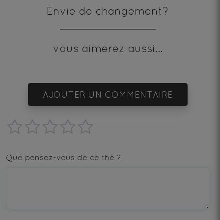
Envie de changement?
vous aimerez aussi...
AJOUTER UN COMMENTAIRE
1
2
3
4
5
star
stars
stars
stars
stars
Que pensez-vous de ce thé ?
—
—
—
—
—
Terrible
Bad
OK
Good
Excellent