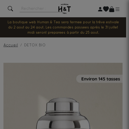
La boutique web Human & Tea sera fermée pour la trêve estivale
du 2 août au 24 août. Les commandes passées après le 31 juillet
midi seront préparées à partir du 25 août.
Accueil
DETOX BIO