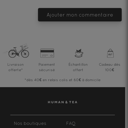
Ajouter mon commentaire
Livraison
Paiement
Échantillon
Cadeau dès
offerte
*
sécurisé
offert
100€
*dès 40€ en relais colis et 60€ à domicile
Nos boutiques
FAQ