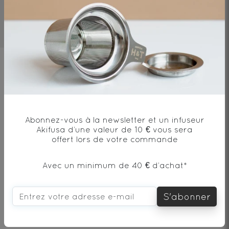
3mn
80°C/ 176°F
10g/l
Ingrédients
Thé vert*, écorces de citron*, citronnelle*,
huile essentielle de citron et d'orange* /
Abonnez-vous à la newsletter et un infuseur
Green tea*, lemon peel*, lemongrass*,
Akifusa d’une valeur de 10 € vous sera
essential lemon and orange oil*
offert lors de votre commande
Avec un minimum de 40 € d’achat*
* produit issu de l'agriculture biologique
S'abonner