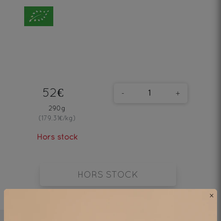
52€
-
+
290g
(179.31€/kg)
Hors stock
HORS STOCK
×