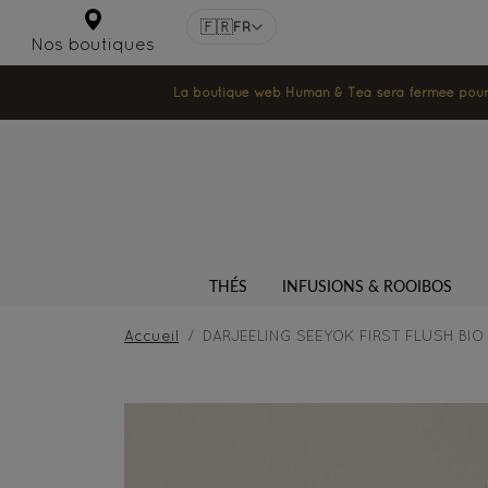
🇫🇷
FR
Nos boutiques
La boutique web Human & Tea sera fermée pour la
THÉS
INFUSIONS & ROOIBOS
Accueil
DARJEELING SEEYOK FIRST FLUSH BIO