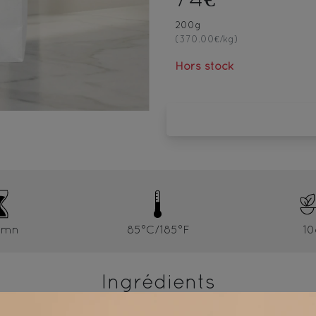
200g
(370.00€/kg)
Hors stock
4mn
85°C/185°F
10
Ingrédients