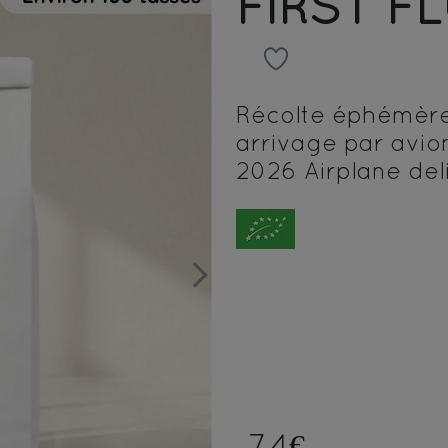
FIRST F
Récolte éphémère
arrivage par avion
2026 Airplane del
Next
74€