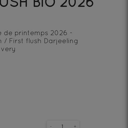
LUSH BIO 2026
 de printemps 2026 -
 / First flush Darjeeling
ivery
-
+