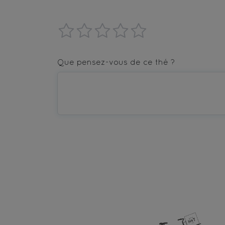
1
2
3
4
5
star
stars
stars
stars
stars
Que pensez-vous de ce thé ?
—
—
—
—
—
Terrible
Bad
OK
Good
Excellent