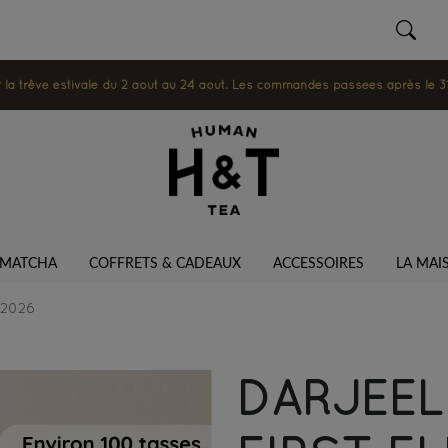
 trêve estivale du 2 août au 24 août. Les commandes passées après le 31 ju
MATCHA
COFFRETS & CADEAUX
ACCESSOIRES
LA MAI
 2026
DARJEEL