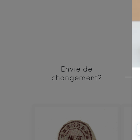
Envie de
changement?