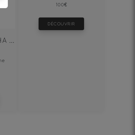
100€
DÉCOUVRIR
PU‘ERH BEENG CHA SHENG 100g
ne