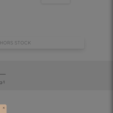
HORS STOCK
g/l
×