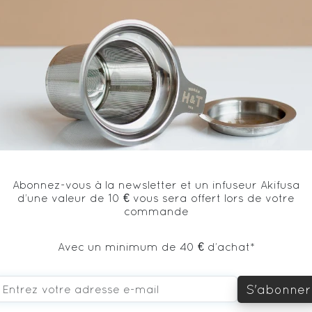
Thé noir* - Origine Inde / Black tea* from India
* produit issu de l'agriculture biologique
Abonnez-vous à la newsletter et un infuseur Akifusa
d’une valeur de 10 € vous sera offert lors de votre
commande
vous aimerez aussi...
Avec un minimum de 40 € d’achat*
S'abonner