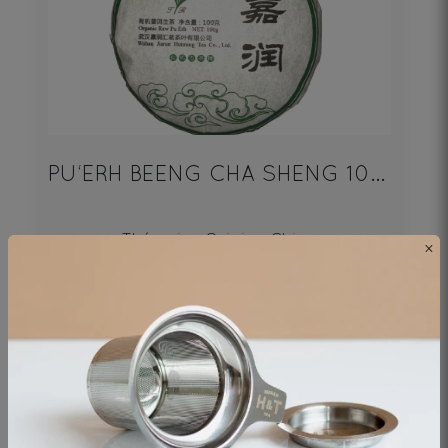
PU‘ERH BEENG CHA SHENG 100g
Thé noir - Origine Chine
×
19€
DÉCOUVRIR