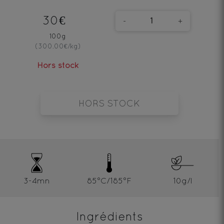
30€
-
+
100g
(300.00€/kg)
Hors stock
HORS STOCK
3-4mn
85°C/185°F
10g/l
Ingrédients