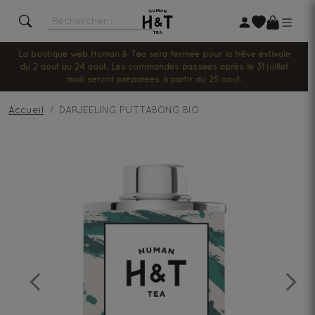
La boutique web Human & Tea sera fermée pour la trêve estivale
du 2 août au 24 août. Les commandes passées après le 31 juillet
midi seront préparées à partir du 25 août.
Accueil
DARJEELING PUTTABONG BIO
Previous
Next