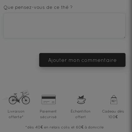
star
stars
stars
stars
stars
Que pensez-vous de ce thé ?
—
—
—
—
—
Terrible
Bad
OK
Good
Excellent
Ajouter mon commentaire
Livraison
Paiement
Échantillon
Cadeau dès
offerte
*
sécurisé
offert
100€
*dès 40€ en relais colis et 60€ à domicile