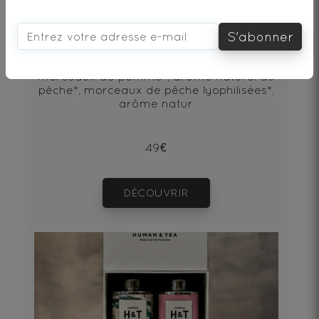
Octave : Thé noir*, pêche*, arôme naturel,
S'abonner
fleurs* Passion Détox : Thé vert*, arôme
naturel, betterave*, pétales de fleurs*,
écorces d'orange* Olympe : Thé blanc*,
morceaux de pomme*, arôme naturel de
pêche*, morceaux de pêche lyophilisées*,
arôme natur
49€
DÉCOUVRIR