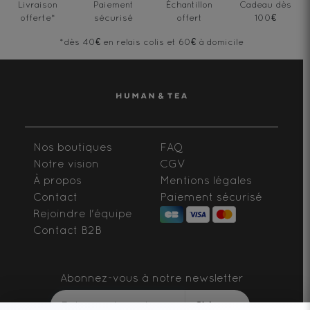
Livraison
Paiement
Échantillon
Cadeau dès
offerte
*
sécurisé
offert
100€
*dès 40€ en relais colis et 60€ à domicile
Nos boutiques
FAQ
Notre vision
CGV
À propos
Mentions légales
Contact
Paiement sécurisé
Rejoindre l'équipe
Contact B2B
Abonnez-vous à notre newsletter
S'abonner