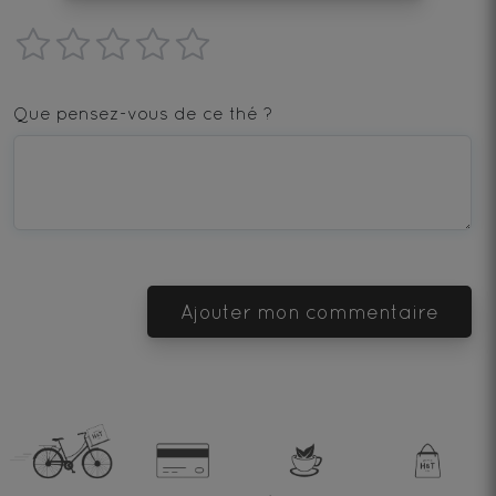
1
2
3
4
5
star
stars
stars
stars
stars
Que pensez-vous de ce thé ?
—
—
—
—
—
Terrible
Bad
OK
Good
Excellent
Ajouter mon commentaire