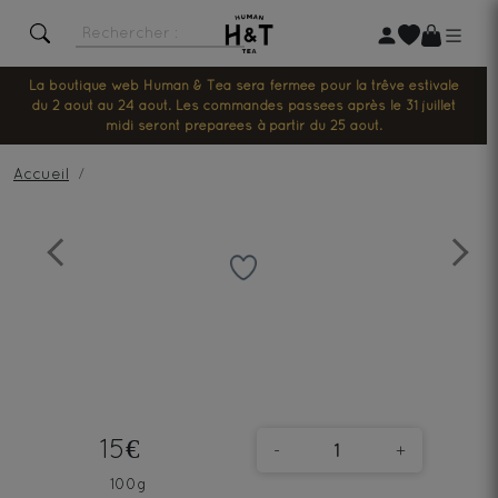
La boutique web Human & Tea sera fermée pour la trêve estivale
du 2 août au 24 août. Les commandes passées après le 31 juillet
midi seront préparées à partir du 25 août.
Accueil
Previous
Next
15€
-
+
100g