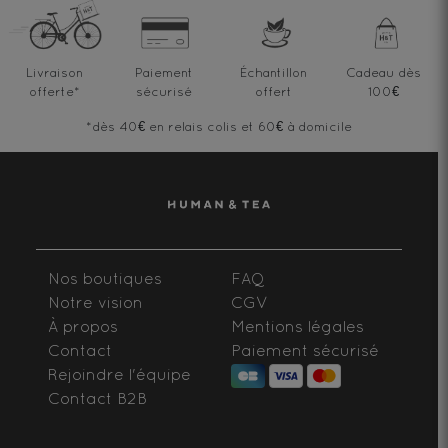
Livraison
Paiement
Échantillon
Cadeau dès
offerte
*
sécurisé
offert
100€
*dès 40€ en relais colis et 60€ à domicile
Nos boutiques
FAQ
Notre vision
CGV
À propos
Mentions légales
Contact
Paiement sécurisé
Rejoindre l'équipe
Contact B2B