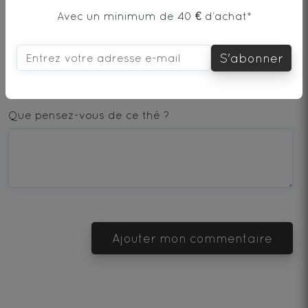
Avec un minimum de 40 € d’achat*
AJOUTER UN COMMENTAIRE
S'abonner
1
2
3
4
5
star
stars
stars
stars
stars
Que pensez-vous de ce thé ?
—
—
—
—
—
Terrible
Bad
OK
Good
Excellent
Ajouter mon commentaire