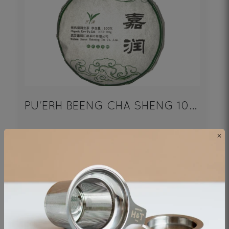
PU‘ERH BEENG CHA SHENG 100g
×
Thé noir - Origine Chine
19€
DÉCOUVRIR