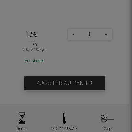
13€
-
+
115g
(113.04€/kg)
En stock
AJOUTER AU PANIER
5mn
90°C/194°F
10g/l