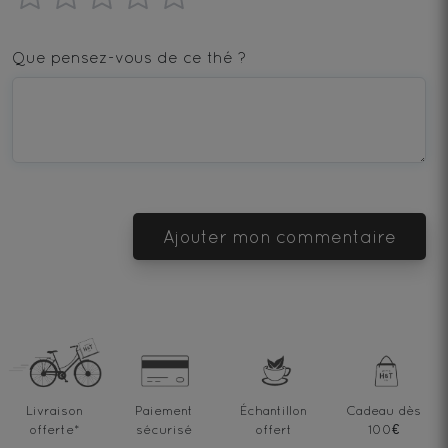
1
2
3
4
5
star
stars
stars
stars
stars
Que pensez-vous de ce thé ?
—
—
—
—
—
Terrible
Bad
OK
Good
Excellent
Ajouter mon commentaire
Livraison
Paiement
Échantillon
Cadeau dès
offerte
*
sécurisé
offert
100€