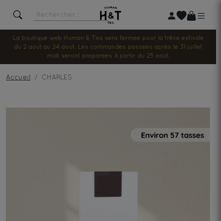
La boutique web Human & Tea sera fermée pour la trêve estivale
du 2 août au 24 août. Les commandes passées après le 31 juillet
midi seront préparées à partir du 25 août.
Accueil
CHARLES