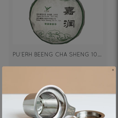
PU‘ERH BEENG CHA SHENG 100g
×
Thé noir - Origine Chine
19€
DÉCOUVRIR