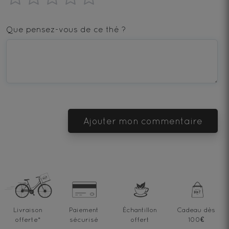
1
2
3
4
5
star
stars
stars
stars
stars
Que pensez-vous de ce thé ?
—
—
—
—
—
Terrible
Bad
OK
Good
Excellent
Ajouter mon commentaire
Livraison
Paiement
Échantillon
Cadeau dès
offerte
*
sécurisé
offert
100€