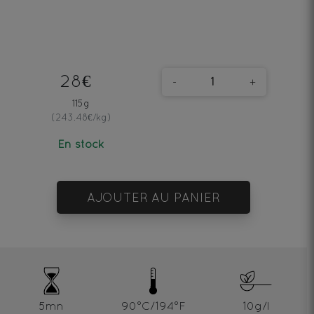
28€
-
+
115g
(243.48€/kg)
En stock
AJOUTER AU PANIER
5mn
90°C/194°F
10g/l