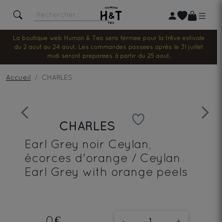
La boutique web Human & Tea sera fermée pour la trêve estivale
du 2 août au 24 août. Les commandes passées après le 31 juillet
midi seront préparées à partir du 25 août.
Accueil
CHARLES
Previous
Next
CHARLES
Earl Grey noir Ceylan,
écorces d'orange / Ceylan
Earl Grey with orange peels
0€
-
+