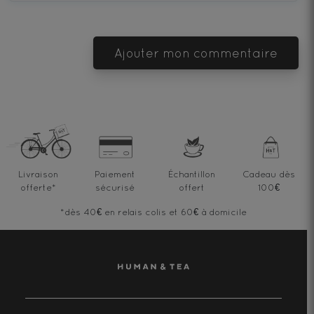
Ajouter mon commentaire
Livraison
Paiement
Échantillon
Cadeau dès
offerte
*
sécurisé
offert
100€
*dès 40€ en relais colis et 60€ à domicile