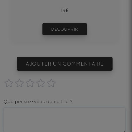
19€
DÉCOUVRIR
AJOUTER UN COMMENTAIRE
1
2
3
4
5
star
stars
stars
stars
stars
Que pensez-vous de ce thé ?
—
—
—
—
—
Terrible
Bad
OK
Good
Excellent