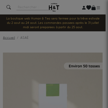
La boutique web Human & Tea sera fermée pour la trêve estivale
du 2 août au 24 août. Les commandes passées après le 31 juillet
midi seront préparées à partir du 25 août.
Accueil
ASAÉ