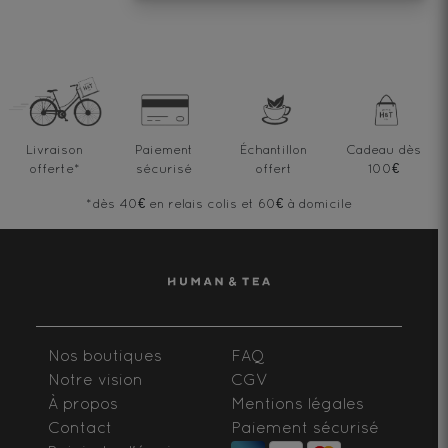
Livraison
Paiement
Échantillon
Cadeau dès
offerte
*
sécurisé
offert
100€
*dès 40€ en relais colis et 60€ à domicile
Nos boutiques
FAQ
Notre vision
CGV
À propos
Mentions légales
Contact
Paiement sécurisé