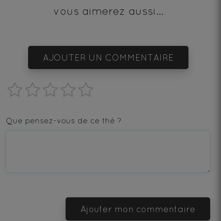
vous aimerez aussi...
AJOUTER UN COMMENTAIRE
1
2
3
4
5
star
stars
stars
stars
stars
Que pensez-vous de ce thé ?
—
—
—
—
—
Terrible
Bad
OK
Good
Excellent
Ajouter mon commentaire