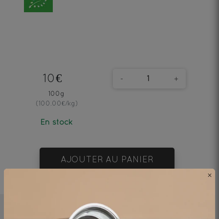
10€
-
+
100g
(100.00€/kg)
En stock
AJOUTER AU PANIER
×