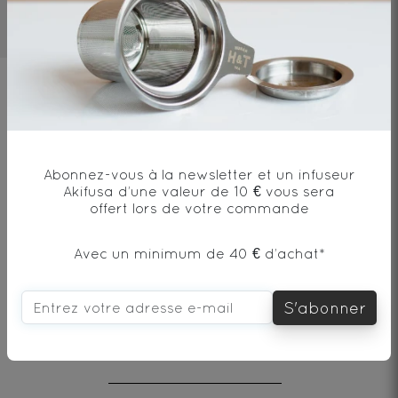
3mn
80°C
1 cat/250ml
Ingrédients
Thé vert*, pétales de rose*, arôme naturel
de cerise et d'amande.
Abonnez-vous à la newsletter et un infuseur
Akifusa d’une valeur de 10 € vous sera
offert lors de votre commande
* produit issu de l'agriculture biologique
Avec un minimum de 40 € d’achat*
S'abonner
Envie de changement?