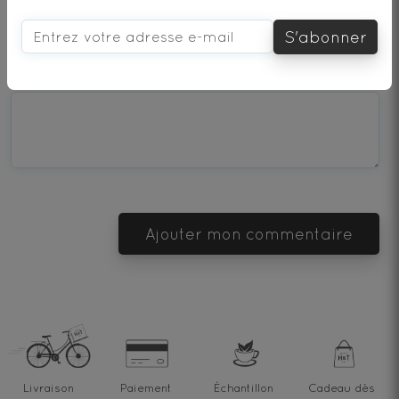
S'abonner
1
2
3
4
5
star
stars
stars
stars
stars
Que pensez-vous de ce thé ?
—
—
—
—
—
Terrible
Bad
OK
Good
Excellent
Ajouter mon commentaire
Livraison
Paiement
Échantillon
Cadeau dès