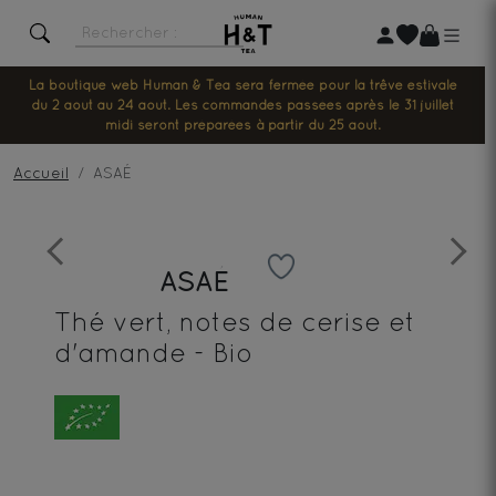
La boutique web Human & Tea sera fermée pour la trêve estivale
du 2 août au 24 août. Les commandes passées après le 31 juillet
midi seront préparées à partir du 25 août.
Accueil
ASAÉ
Previous
Next
ASAÉ
Thé vert, notes de cerise et
d'amande - Bio