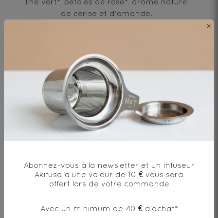
Thé vert*, pétales de rose*, arôme naturel
de cerise et d'amande.
×
* produit issu de l'agriculture biologique
Envie de changement?
vous aimerez aussi...
Abonnez-vous à la newsletter et un infuseur
Akifusa d’une valeur de 10 € vous sera
offert lors de votre commande
AJOUTER UN COMMENTAIRE
Avec un minimum de 40 € d’achat*