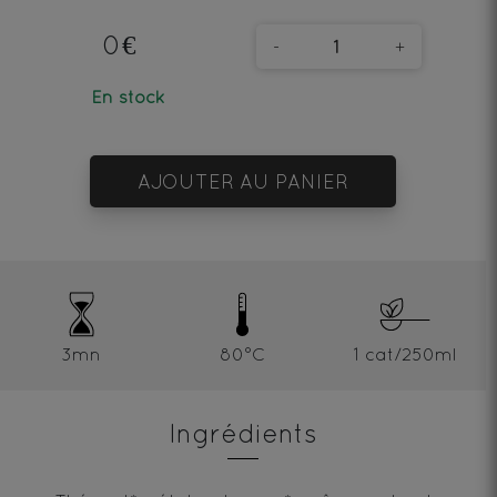
0€
-
+
En stock
AJOUTER AU PANIER
3mn
80°C
1 cat/250ml
Ingrédients