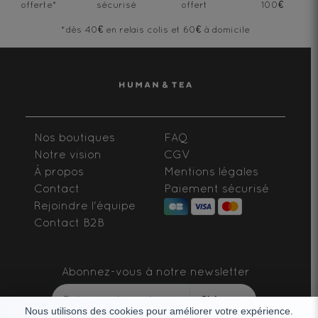
offerte
*
sécurisé
offert
100€
*dès 40€ en relais colis et 60€ à domicile
Nos boutiques
FAQ
Notre vision
CGV
À propos
Mentions légales
Contact
Paiement sécurisé
Rejoindre l'équipe
Contact B2B
Abonnez-vous à notre newsletter
S'abonner
Nous utilisons des cookies pour améliorer votre expérience.