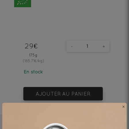
29€
-
+
175g
(165.71€/kg)
En stock
AJOUTER AU PANIER
×