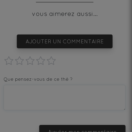
vous aimerez aussi...
AJOUTER UN COMMENTAIRE
1
2
3
4
5
star
stars
stars
stars
stars
Que pensez-vous de ce thé ?
—
—
—
—
—
Terrible
Bad
OK
Good
Excellent
Ajouter mon commentaire