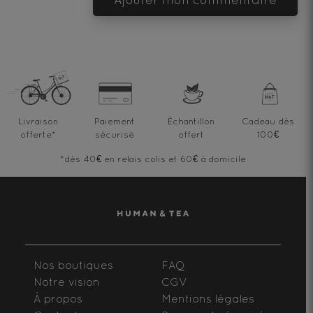
Livraison
Paiement
Échantillon
Cadeau dès
offerte
*
sécurisé
offert
100€
*dès 40€ en relais colis et 60€ à domicile
Nos boutiques
FAQ
Notre vision
CGV
À propos
Mentions légales