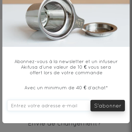
4-8mn
90°C
1 cat/250ml
Ingrédients
Pomme* figue*, gingembre*, écorces
d'orange*, arôme naturel de pêche et
Abonnez-vous à la newsletter et un infuseur
poivre rose*.
Akifusa d’une valeur de 10 € vous sera
offert lors de votre commande
Avec un minimum de 40 € d’achat*
* produit issu de l'agriculture biologique
S'abonner
Envie de changement?