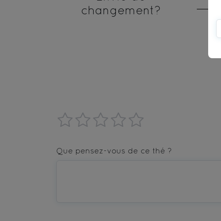
changement?
1
2
3
4
5
star
stars
stars
stars
stars
Que pensez-vous de ce thé ?
—
—
—
—
—
Terrible
Bad
OK
Good
Excellent