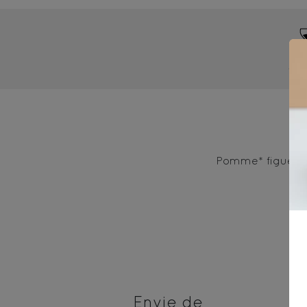
4-
Pomme* figue*, 
Envie de