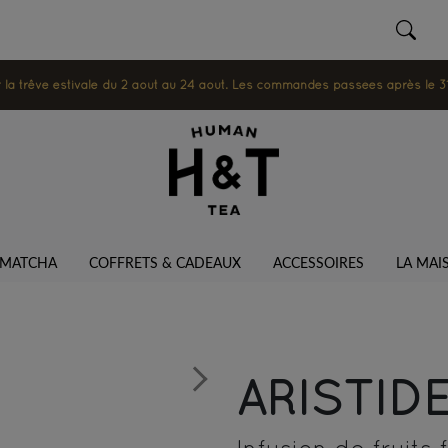
 trêve estivale du 2 août au 24 août. Les commandes passées après le 31 ju
MATCHA
COFFRETS & CADEAUX
ACCESSOIRES
LA MAI
ARISTID
Next