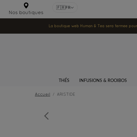
🇫🇷
FR
Nos boutiques
La boutique web Human & Tea sera fermée pour la
THÉS
INFUSIONS & ROOIBOS
Accueil
ARISTIDE
Previous