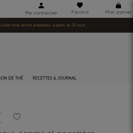
Favoris
Mon panier
Me connecter
illet midi seront préparées à partir du 25 août.
SON DE THÉ
RECETTES & JOURNAL
E