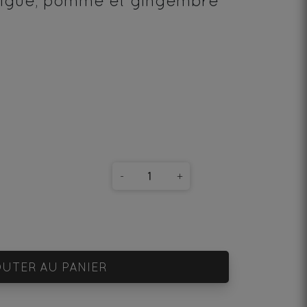
s figue, pomme et gingembre
-
+
UTER AU PANIER