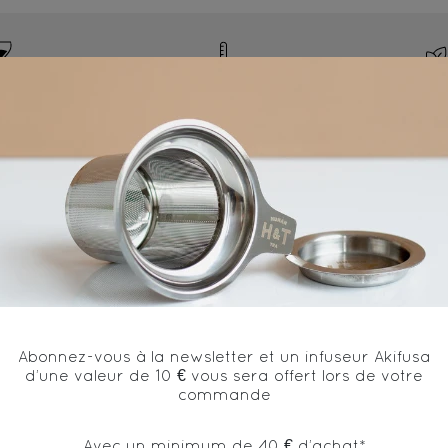
8mn
90°C
1 cat
Ingrédients
gingembre*, écorces d'orange*, arôme naturel de pêche 
* produit issu de l'agriculture biologique
Abonnez-vous à la newsletter et un infuseur Akifusa
d’une valeur de 10 € vous sera offert lors de votre
commande
Avec un minimum de 40 € d’achat*