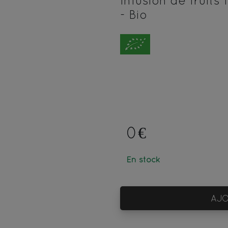
Infusion de fruit
- Bio
0€
En stock
AJO