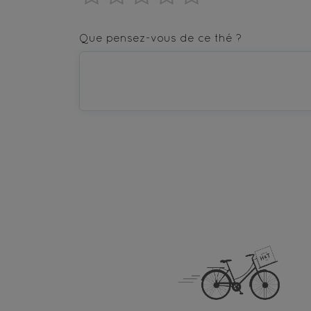
1
2
3
4
5
star
stars
stars
stars
stars
Que pensez-vous de ce thé ?
—
—
—
—
—
Terrible
Bad
OK
Good
Excellent