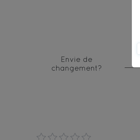
Envie de
changement?