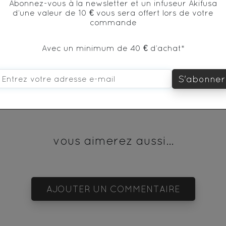
Abonnez-vous à la newsletter et un infuseur Akifusa
d’une valeur de 10 € vous sera offert lors de votre
commande
* produit issu de l'agriculture biologique
Avec un minimum de 40 € d’achat*
S'abonner
vous aimerez aussi...
AJOUTER UN COMMENTAIRE