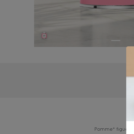
4-
Pomme* figue*, 