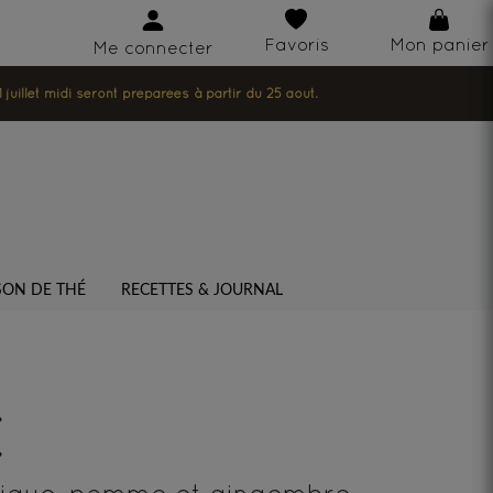
Favoris
Mon panier
Me connecter
illet midi seront préparées à partir du 25 août.
SON DE THÉ
RECETTES & JOURNAL
E