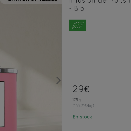
Infusion de fruit
- Bio
Next
29€
175g
(165.71€/kg)
En stock