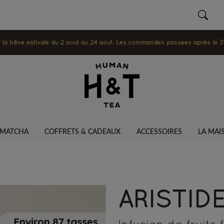
 trêve estivale du 2 août au 24 août. Les commandes passées après le 31 ju
MATCHA
COFFRETS & CADEAUX
ACCESSOIRES
LA MAI
ARISTID