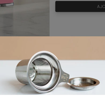
AJO
8mn
90°C
1 cat
Ingrédients
gingembre*, écorces d'orange*, arôme naturel de pêche 