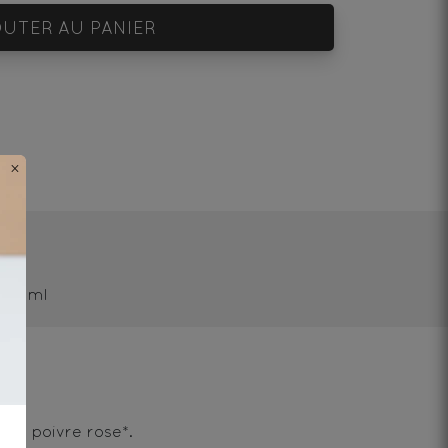
UTER AU PANIER
×
/250ml
et poivre rose*.