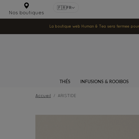
🇫🇷
FR
Nos boutiques
La boutique web Human & Tea sera fermée pour la
THÉS
INFUSIONS & ROOIBOS
Accueil
ARISTIDE