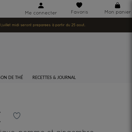
Favoris
Mon panier
Me connecter
illet midi seront préparées à partir du 25 août.
SON DE THÉ
RECETTES & JOURNAL
E