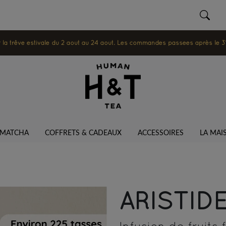
 trêve estivale du 2 août au 24 août. Les commandes passées après le 31 ju
MATCHA
COFFRETS & CADEAUX
ACCESSOIRES
LA MAI
ARISTID