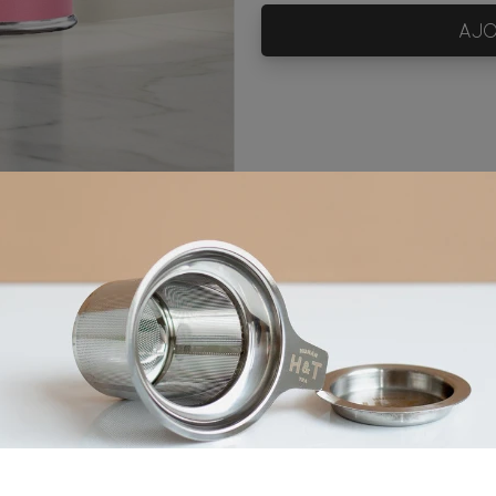
AJO
8mn
90°C
1 cat
Ingrédients
gingembre*, écorces d'orange*, arôme naturel de pêche 