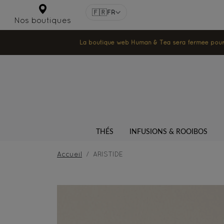
🇫🇷
FR
Nos boutiques
La boutique web Human & Tea sera fermée pour la
THÉS
INFUSIONS & ROOIBOS
Accueil
ARISTIDE