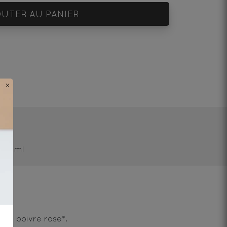
UTER AU PANIER
×
/250ml
et poivre rose*.