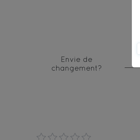
Envie de
changement?