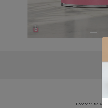
4-
Pomme* figue*, 