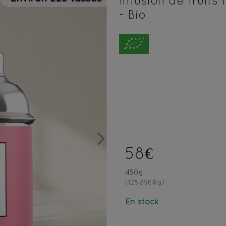
Infusion de fruit
- Bio
Next
58€
450g
(128.89€/kg)
En stock