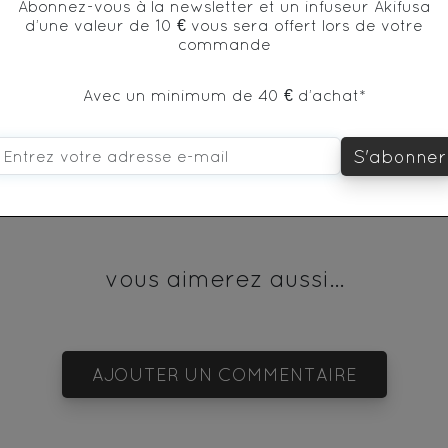
Abonnez-vous à la newsletter et un infuseur Akifusa
d’une valeur de 10 € vous sera offert lors de votre
commande
* produit issu de l'agriculture biologique
Avec un minimum de 40 € d’achat*
S'abonner
vous aimerez aussi...
AJOUTER UN COMMENTAIRE