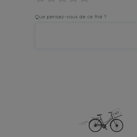
1
2
3
4
5
star
stars
stars
stars
stars
Que pensez-vous de ce thé ?
—
—
—
—
—
Terrible
Bad
OK
Good
Excellent