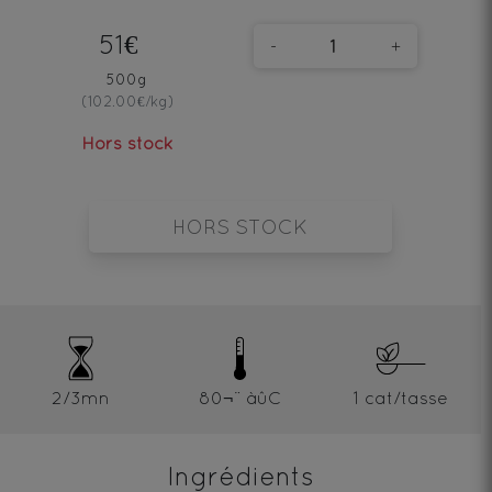
51€
-
+
500g
(102.00€/kg)
Hors stock
HORS STOCK
2/3mn
80¬¨‚àûC
1 cat/tasse
Ingrédients