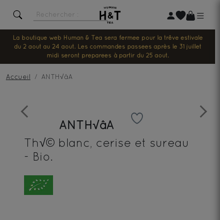
La boutique web Human & Tea sera fermée pour la trêve estivale
du 2 août au 24 août. Les commandes passées après le 31 juillet
midi seront préparées à partir du 25 août.
Accueil
ANTH√âA
Previous
Next
ANTH√âA
Th√© blanc, cerise et sureau
- Bio.