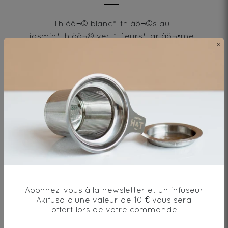
Th‚àö¬© blanc*, th‚àö¬©s au
jasmin*,th‚àö¬© vert*, fleurs*, ar‚àö¬•me
×
naturel
* produit issu de l'agriculture biologique
Envie de changement?
Abonnez-vous à la newsletter et un infuseur
vous aimerez aussi...
Akifusa d’une valeur de 10 € vous sera
offert lors de votre commande