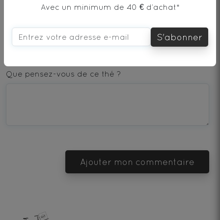
Avec un minimum de 40 € d’achat*
AJOUTER UN COMMENTAIRE
S'abonner
1
2
3
4
5
star
stars
stars
stars
stars
Que pensez-vous de ce thé ?
—
—
—
—
—
Terrible
Bad
OK
Good
Excellent
Ajouter mon commentaire