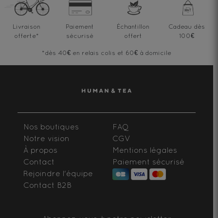
Livraison
Paiement
Échantillon
Cadeau dès
offerte
*
sécurisé
offert
100€
*dès 40€ en relais colis et 60€ à domicile
Nos boutiques
FAQ
Notre vision
CGV
À propos
Mentions légales
Contact
Paiement sécurisé
Rejoindre l'équipe
Contact B2B