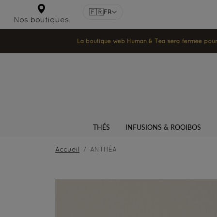
🇫🇷
FR
Nos boutiques
La boutique web Human & Tea sera fermée pour la
THÉS
INFUSIONS & ROOIBOS
Accueil
ANTHÉA