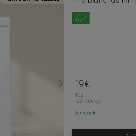
Thé blanc jasmin e
19€
Next
80g
(237.50€/kg)
En stock
AJO