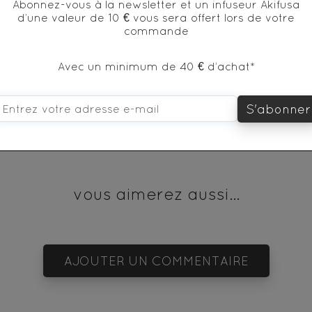
Abonnez-vous à la newsletter et un infuseur Akifusa
d’une valeur de 10 € vous sera offert lors de votre
commande
* produit issu de l'agriculture biologique
Avec un minimum de 40 € d’achat*
S'abonner
vous aimerez aussi...
AJOUTER UN COMMENTAIRE