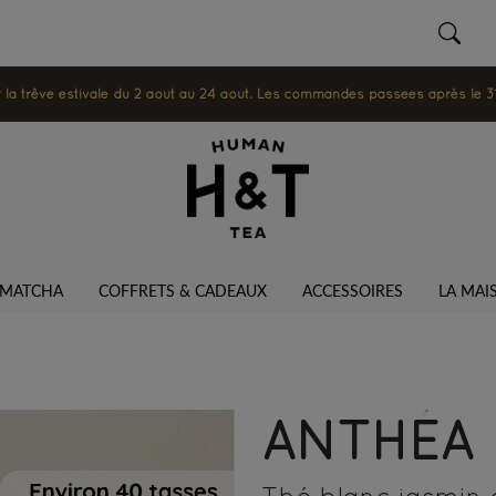
 trêve estivale du 2 août au 24 août. Les commandes passées après le 31 ju
MATCHA
COFFRETS & CADEAUX
ACCESSOIRES
LA MAI
ANTHÉA