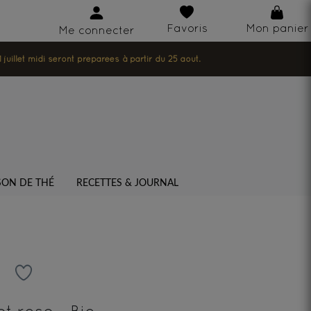
Favoris
Mon panier
Me connecter
illet midi seront préparées à partir du 25 août.
SON DE THÉ
RECETTES & JOURNAL