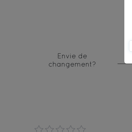
Envie de
changement?