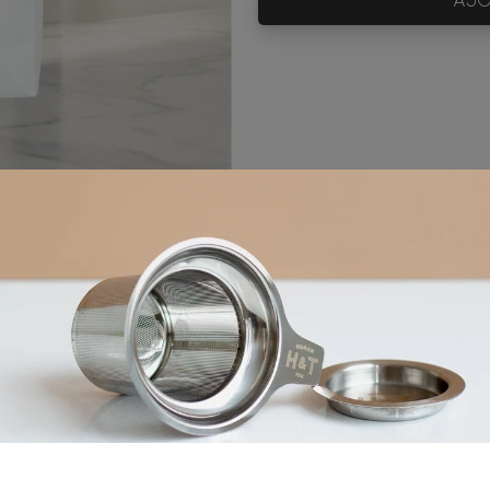
6mn
80°C
1 cat
Ingrédients
 vert au jasmin*, pétales de rose*, arôme naturel de cer