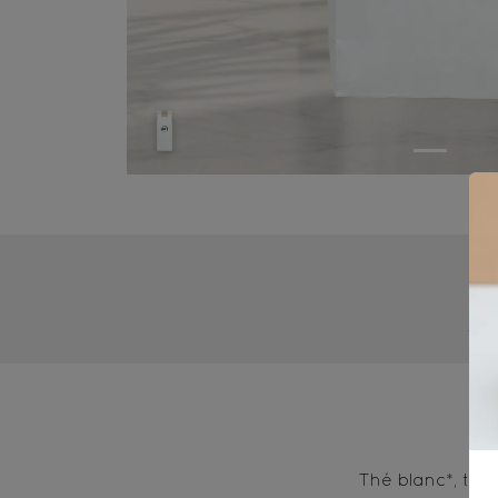
4-
Thé blanc*, thé