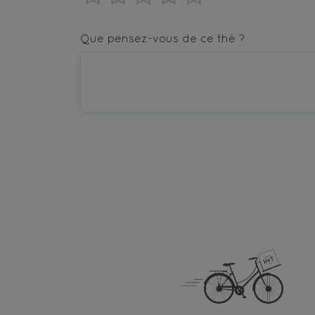
1
2
3
4
5
star
stars
stars
stars
stars
Que pensez-vous de ce thé ?
—
—
—
—
—
Terrible
Bad
OK
Good
Excellent