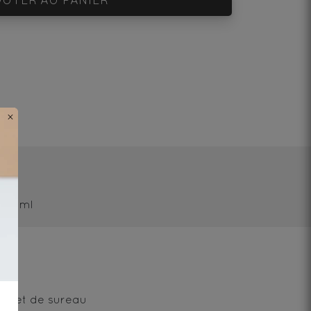
×
/250ml
ise et de sureau