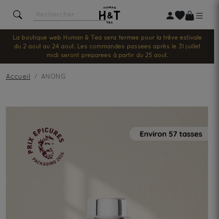
La boutique web Human & Tea sera fermée pour la trêve estivale
du 2 août au 24 août. Les commandes passées après le 31 juillet
midi seront préparées à partir du 25 août.
Accueil
ANONG