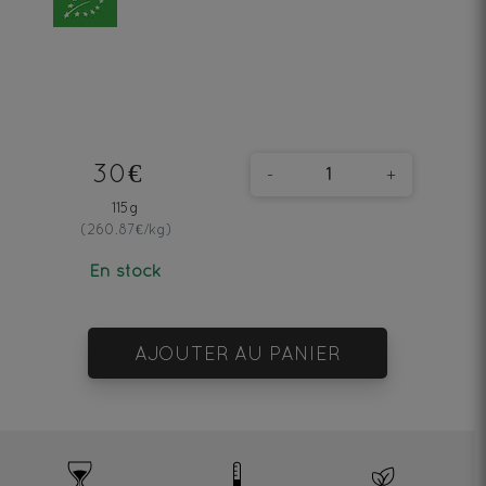
30€
-
+
115g
(260.87€/kg)
En stock
AJOUTER AU PANIER