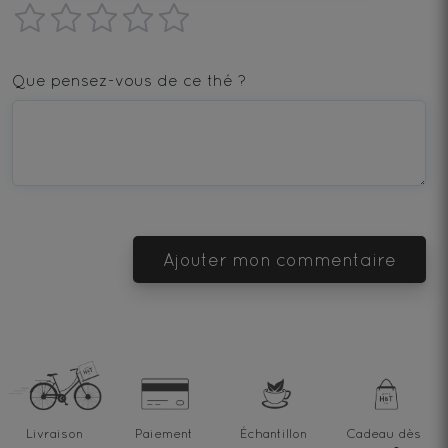
1
2
3
4
5
star
stars
stars
stars
stars
Que pensez-vous de ce thé ?
—
—
—
—
—
Terrible
Bad
OK
Good
Excellent
Ajouter mon commentaire
Livraison
Paiement
Échantillon
Cadeau dès