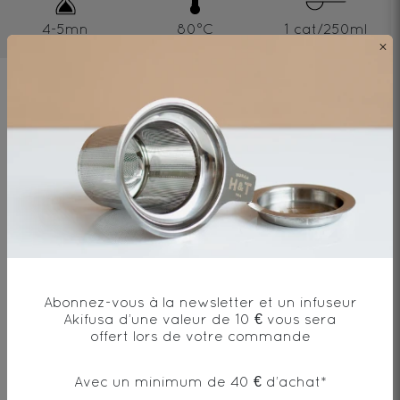
4-5mn
80°C
1 cat/250ml
×
Ingrédients
Thé Oolong*, arôme naturel de pêche,
fleur*
* produit issu de l'agriculture biologique
Abonnez-vous à la newsletter et un infuseur
Akifusa d’une valeur de 10 € vous sera
offert lors de votre commande
Envie de changement?
Avec un minimum de 40 € d’achat*