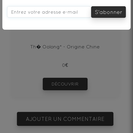
vous aimerez aussi...
S'abonner
OOLONG POUCHONG BIO
Th� Oolong* - Origine Chine
0€
DÉCOUVRIR
AJOUTER UN COMMENTAIRE