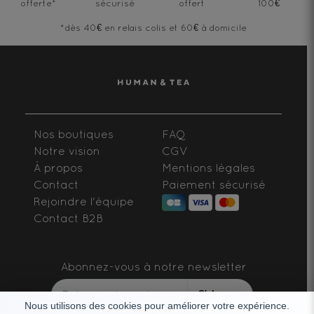
offerte
*
sécurisé
offert
100€
*dès 40€ en relais colis et 60€ à domicile
Nos boutiques
FAQ
Notre vision
CGV
À propos
Mentions légales
Contact
Paiement sécurisé
Rejoindre l'équipe
Contact B2B
Abonnez-vous à notre newsletter
S'abonner
Nous utilisons des cookies pour améliorer votre expérience.