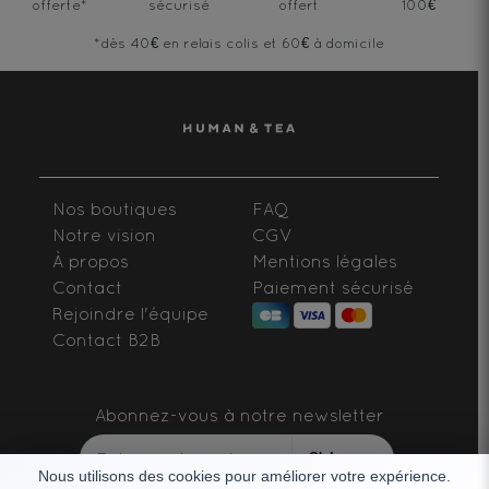
offerte
*
sécurisé
offert
100€
*dès 40€ en relais colis et 60€ à domicile
Nos boutiques
FAQ
Notre vision
CGV
À propos
Mentions légales
Contact
Paiement sécurisé
Rejoindre l'équipe
Contact B2B
Abonnez-vous à notre newsletter
S'abonner
Nous utilisons des cookies pour améliorer votre expérience.