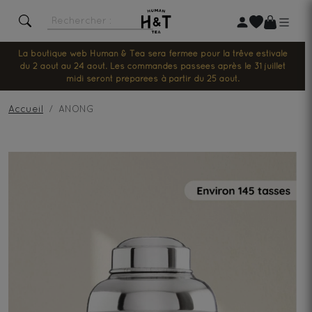
La boutique web Human & Tea sera fermée pour la trêve estivale
du 2 août au 24 août. Les commandes passées après le 31 juillet
midi seront préparées à partir du 25 août.
Accueil
ANONG