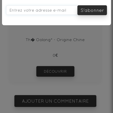
vous aimerez aussi...
S'abonner
OOLONG POUCHONG BIO
Th� Oolong* - Origine Chine
0€
DÉCOUVRIR
AJOUTER UN COMMENTAIRE