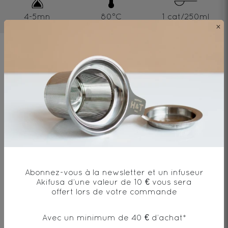
4-5mn
80°C
1 cat/250ml
×
Ingrédients
Thé Oolong*, arôme naturel de pêche,
fleur*
* produit issu de l'agriculture biologique
Abonnez-vous à la newsletter et un infuseur
Akifusa d’une valeur de 10 € vous sera
offert lors de votre commande
Envie de changement?
Avec un minimum de 40 € d’achat*