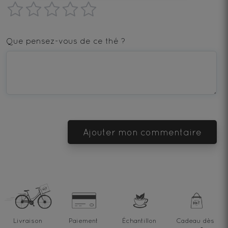
1
2
3
4
5
star
stars
stars
stars
stars
Que pensez-vous de ce thé ?
—
—
—
—
—
Terrible
Bad
OK
Good
Excellent
Ajouter mon commentaire
Livraison
Paiement
Échantillon
Cadeau dès