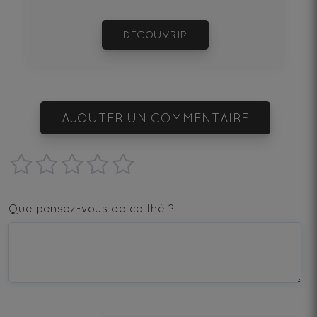
DÉCOUVRIR
AJOUTER UN COMMENTAIRE
1
2
3
4
5
star
stars
stars
stars
stars
Que pensez-vous de ce thé ?
—
—
—
—
—
Terrible
Bad
OK
Good
Excellent