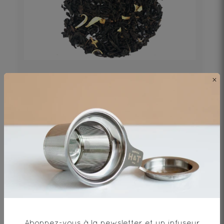
Nerolia
×
Thé noir*, arôme naturel de fleur
d'oranger, pétales d'oranger*.
29€
DÉCOUVRIR
Abonnez-vous à la newsletter et un infuseur