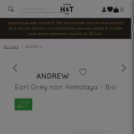
La boutique web Human & Tea sera fermée pour la trêve estivale
du 2 août au 24 août. Les commandes passées après le 31 juillet
midi seront préparées à partir du 25 août.
Accueil
ANDREW
Previous
Next
ANDREW
Earl Grey noir Himalaya - Bio