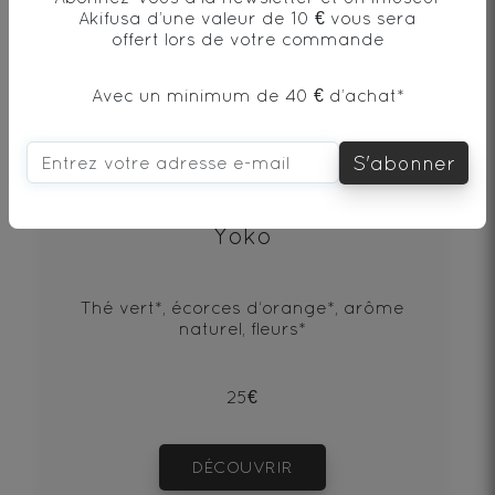
Akifusa d’une valeur de 10 € vous sera
offert lors de votre commande
Avec un minimum de 40 € d’achat*
S'abonner
Yoko
Thé vert*, écorces d‘orange*, arôme
naturel, fleurs*
25€
DÉCOUVRIR