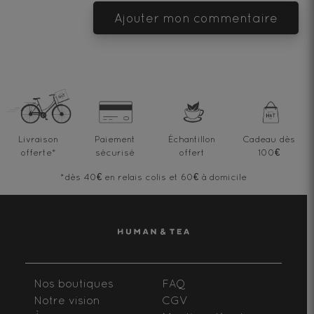
Ajouter mon commentaire
Livraison
Paiement
Échantillon
Cadeau dès
offerte
*
sécurisé
offert
100€
*dès 40€ en relais colis et 60€ à domicile
Nos boutiques
FAQ
Notre vision
CGV