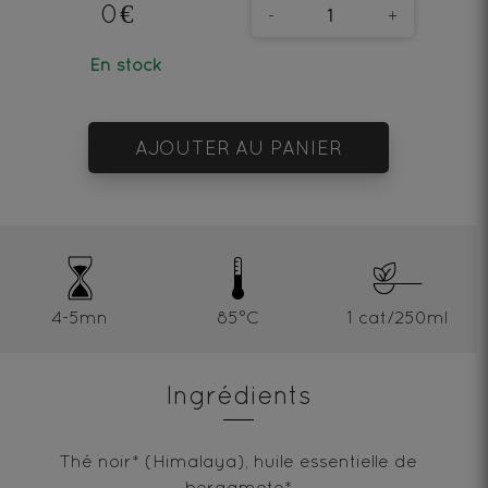
0€
-
+
En stock
AJOUTER AU PANIER
4-5mn
85°C
1 cat/250ml
Ingrédients
Thé noir* (Himalaya), huile essentielle de
bergamote*