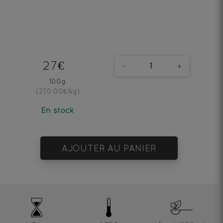
27€
-
+
100g
(270.00€/kg)
En stock
AJOUTER AU PANIER