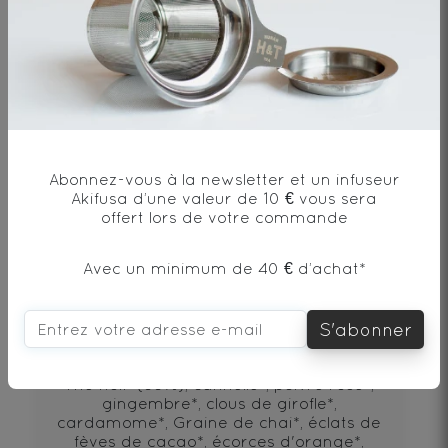
DÉCOUVRIR
Abonnez-vous à la newsletter et un infuseur
Akifusa d’une valeur de 10 € vous sera
offert lors de votre commande
Avec un minimum de 40 € d’achat*
Chai Noir Bio
S'abonner
Thé noir*(33%), cannelle*, poivre rose*,
gingembre*, clous de girofle*,
cardamome*, Graine de chai*, éclats de
fèves de cacao*, écorces d'orange*,