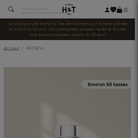
La boutique web Human & Tea sera fermée pour la trêve estivale
du 2 août au 24 août. Les commandes passées après le 31 juillet
midi seront préparées à partir du 25 août.
Accueil
ANDREW