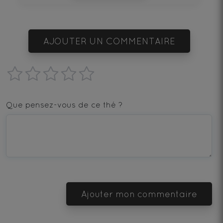
AJOUTER UN COMMENTAIRE
1
2
3
4
5
star
stars
stars
stars
stars
Que pensez-vous de ce thé ?
—
—
—
—
—
Terrible
Bad
OK
Good
Excellent
Ajouter mon commentaire