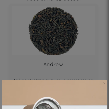
Andrew
Thé noir* (Himalaya), huile essentielle de
×
bergamote*
27€