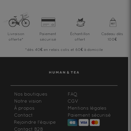
Livraison
Paiement
Échantillon
Cadeau dès
offerte
*
sécurisé
offert
100€
*dès 40€ en relais colis et 60€ à domicile
Nos boutiques
FAQ
Notre vision
CGV
À propos
Mentions légales
Contact
Paiement sécurisé
Rejoindre l'équipe
Contact B2B