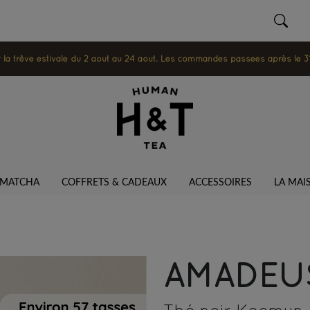
 trêve estivale du 2 août au 24 août. Les commandes passées après le 31 ju
MATCHA
COFFRETS & CADEAUX
ACCESSOIRES
LA MAI
AMADE