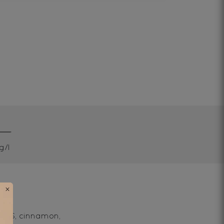
g/l
×
ONDS, cinnamon,