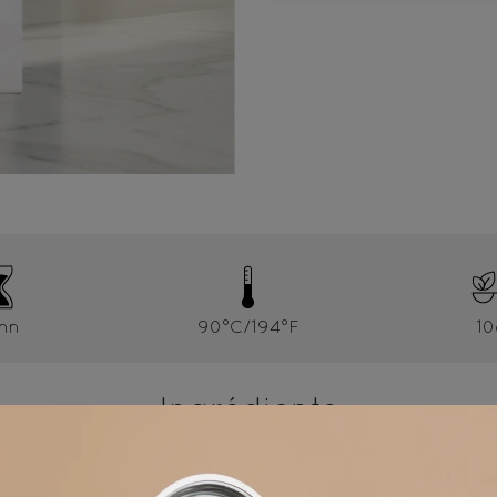
mn
90°C/194°F
10
Ingrédients
DES grillées, cannelle, arôme / Black tea, roasted ALM