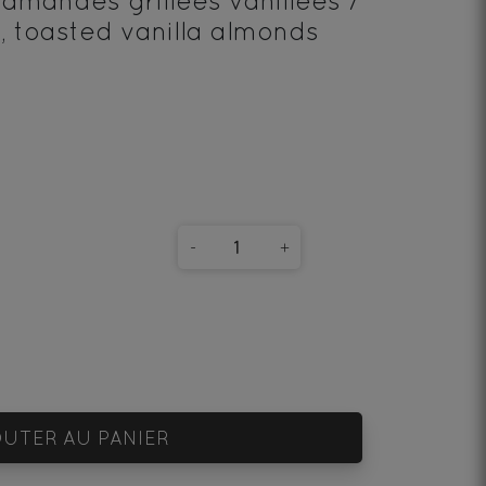
amandes grillées vanillées /
 toasted vanilla almonds
-
+
UTER AU PANIER