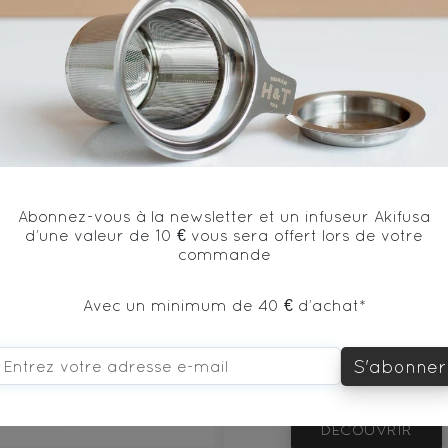
flavor.
vous aimerez aussi...
Abonnez-vous à la newsletter et un infuseur Akifusa
d’une valeur de 10 € vous sera offert lors de votre
commande
Avec un minimum de 40 € d’achat*
S'abonner
100€
DÉCOUVRIR