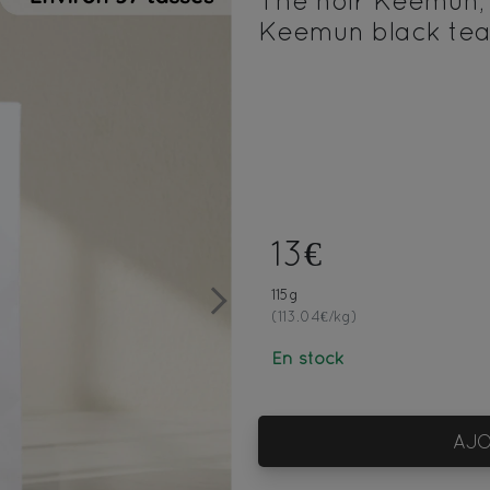
Thé noir Keemun, 
Keemun black tea,
13€
115g
Next
(113.04€/kg)
En stock
AJO