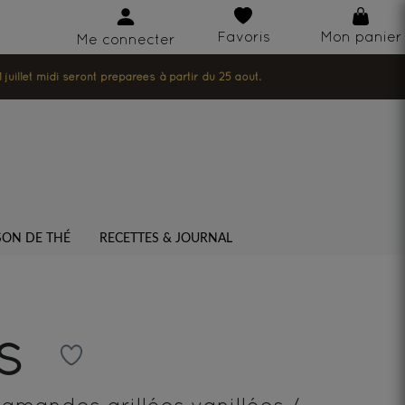
Favoris
Mon panier
Me connecter
illet midi seront préparées à partir du 25 août.
SON DE THÉ
RECETTES & JOURNAL
US