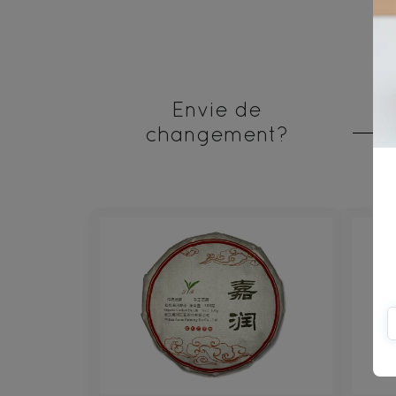
Envie de
changement?