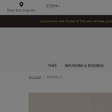
🇫🇷
FR
Nos boutiques
La boutique web Human & Tea sera fermée pour la
THÉS
INFUSIONS & ROOIBOS
Accueil
AMADEUS