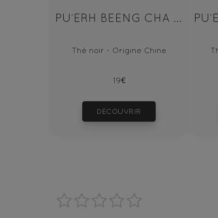
PU‘ERH BEENG CHA SHU 100g
Thé noir - Origine Chine
T
19€
DÉCOUVRIR
1
2
3
4
5