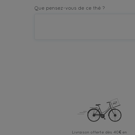
star
stars
stars
stars
stars
Que pensez-vous de ce thé ?
—
—
—
—
—
Terrible
Bad
OK
Good
Excellent
Livraison offerte