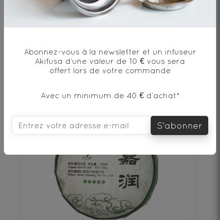
PU‘ERH BEENG CHA SHU 100g
Thé noir - Origine Chine
Abonnez-vous à la newsletter et un infuseur
Akifusa d’une valeur de 10 € vous sera
19€
offert lors de votre commande
DÉCOUVRIR
Avec un minimum de 40 € d’achat*
S'abonner