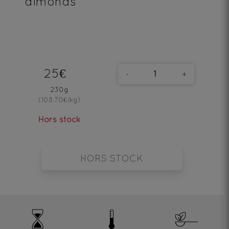
almonds
25€
-
+
230g
(108.70€/kg)
Hors stock
HORS STOCK