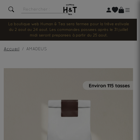
La boutique web Human & Tea sera fermée pour la trêve estivale
du 2 août au 24 août. Les commandes passées après le 31 juillet
midi seront préparées à partir du 25 août.
Accueil
AMADEUS