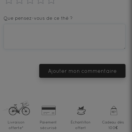
1
2
3
4
5
star
stars
stars
stars
stars
Que pensez-vous de ce thé ?
—
—
—
—
—
Terrible
Bad
OK
Good
Excellent
Ajouter mon commentaire
Livraison
Paiement
Échantillon
Cadeau dès
offerte
*
sécurisé
offert
100€