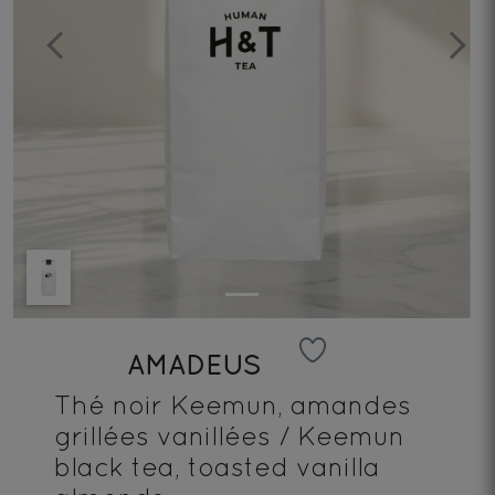
Previous
Next
AMADEUS
Thé noir Keemun, amandes
grillées vanillées / Keemun
black tea, toasted vanilla