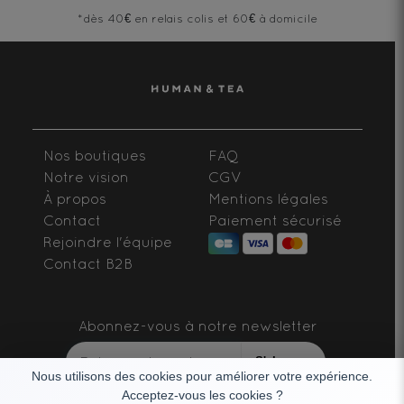
*dès 40€ en relais colis et 60€ à domicile
Nos boutiques
FAQ
Notre vision
CGV
À propos
Mentions légales
Contact
Paiement sécurisé
Rejoindre l'équipe
Contact B2B
Abonnez-vous à notre newsletter
S'abonner
Nous utilisons des cookies pour améliorer votre expérience.
Acceptez-vous les cookies ?