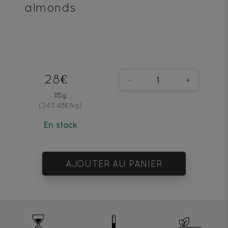
almonds
28€
-
+
115g
(243.48€/kg)
En stock
AJOUTER AU PANIER