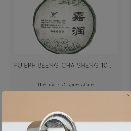
PU‘ERH BEENG CHA SHENG 100g
Thé noir - Origine Chine
×
19€
DÉCOUVRIR