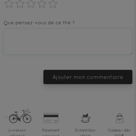
1
2
3
4
5
star
stars
stars
stars
stars
Que pensez-vous de ce thé ?
—
—
—
—
—
Terrible
Bad
OK
Good
Excellent
Ajouter mon commentaire
Livraison
Paiement
Échantillon
Cadeau dès
offerte
*
sécurisé
offert
100€