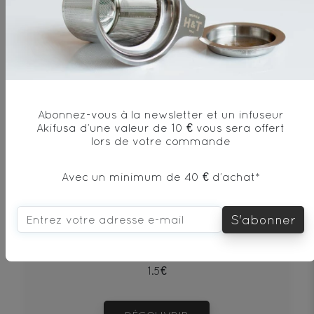
Abonnez-vous à la newsletter et un infuseur
Akifusa d’une valeur de 10 € vous sera offert
lors de votre commande
Avec un minimum de 40 € d’achat*
Puerh Beeng Cha Shu
S'abonner
Thé noir - Origine Chine
1.5€