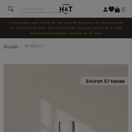
La boutique web Human & Tea sera fermée pour la trêve estivale
du 2 août au 24 août. Les commandes passées après le 31 juillet
midi seront préparées à partir du 25 août.
Accueil
AMADEUS