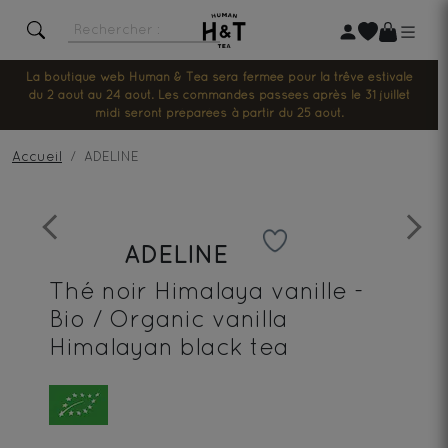
La boutique web Human & Tea sera fermée pour la trêve estivale
du 2 août au 24 août. Les commandes passées après le 31 juillet
midi seront préparées à partir du 25 août.
Accueil
ADELINE
Previous
Next
ADELINE
Thé noir Himalaya vanille -
Bio / Organic vanilla
Himalayan black tea