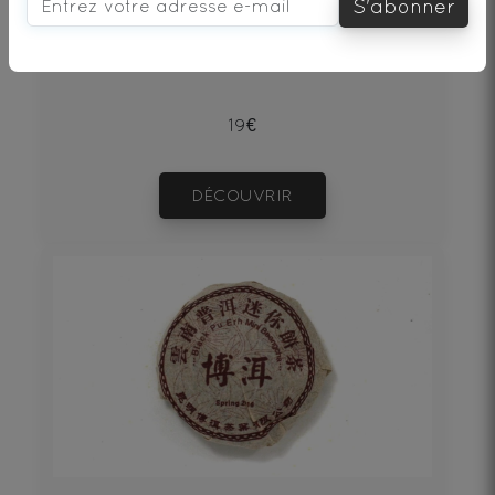
S'abonner
Thé noir - Origine Chine
19€
DÉCOUVRIR