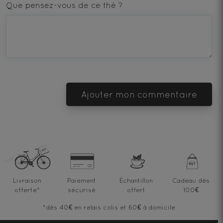
star
stars
stars
stars
stars
Que pensez-vous de ce thé ?
—
—
—
—
—
Terrible
Bad
OK
Good
Excellent
Ajouter mon commentaire
Livraison
Paiement
Échantillon
Cadeau dès
offerte
*
sécurisé
offert
100€
*dès 40€ en relais colis et 60€ à domicile