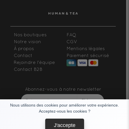
Nos boutiques
FAQ
Notre vision
CGV
À propos
Mentions légales
Contact
Paiement sécurisé
Rejoindre l'équipe
Contact B2B
Abonnez-vous à notre newsletter
S'abonner
Nous utilisons des cookies pour améliorer votre expérience.
Acceptez-vous les cookies ?
SUIVEZ-NOUS
J'accepte