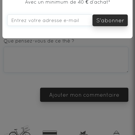
AJOUTER UN COMMENTAIRE
Avec un minimum de 40 € d’achat*
S'abonner
1
2
3
4
5
star
stars
stars
stars
stars
Que pensez-vous de ce thé ?
—
—
—
—
—
Terrible
Bad
OK
Good
Excellent
Ajouter mon commentaire