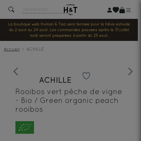
La boutique web Human & Tea sera fermée pour la trêve estivale
du 2 août au 24 août. Les commandes passées après le 31 juillet
midi seront préparées à partir du 25 août.
Accueil
ACHILLE
Previous
Next
ACHILLE
Rooibos vert pêche de vigne
- Bio / Green organic peach
rooibos