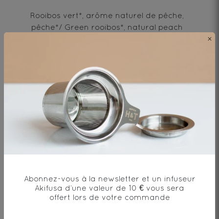
Rooibos vert*, arôme naturel de pêche,
pêche*/ Green rooibos*, natural peach
flavor, peach*
×
* produit issu de l'agriculture biologique
Envie de changement?
vous aimerez aussi...
Abonnez-vous à la newsletter et un infuseur
Akifusa d’une valeur de 10 € vous sera
offert lors de votre commande