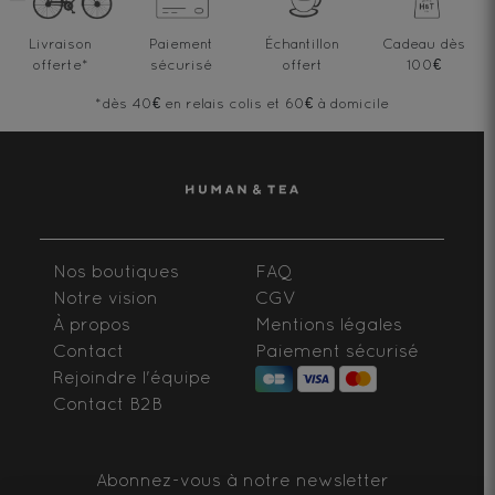
Livraison
Paiement
Échantillon
Cadeau dès
offerte
*
sécurisé
offert
100€
*dès 40€ en relais colis et 60€ à domicile
Nos boutiques
FAQ
Notre vision
CGV
À propos
Mentions légales
Contact
Paiement sécurisé
Rejoindre l'équipe
Contact B2B
Abonnez-vous à notre newsletter