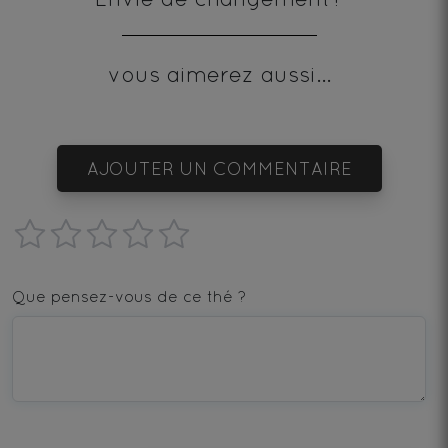
vous aimerez aussi...
AJOUTER UN COMMENTAIRE
1
2
3
4
5
star
stars
stars
stars
stars
Que pensez-vous de ce thé ?
—
—
—
—
—
Terrible
Bad
OK
Good
Excellent