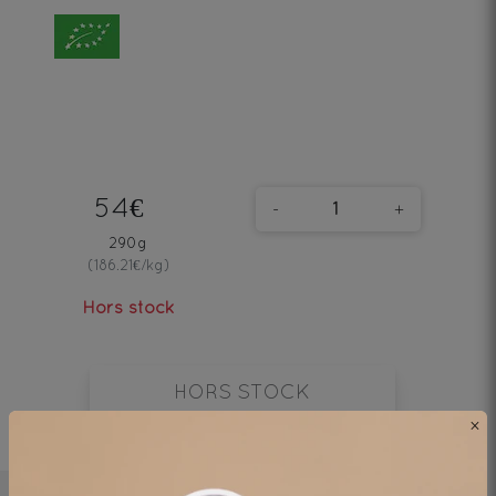
54€
-
+
290g
(186.21€/kg)
Hors stock
HORS STOCK
×