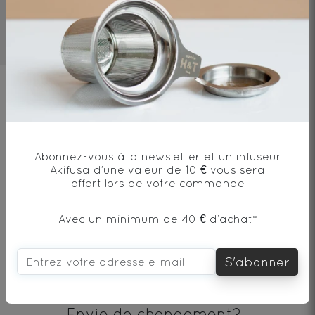
5mn
90°C/194°F
10g/l
Ingrédients
Rooibos vert*, arôme naturel de pêche,
pêche*/ Green rooibos*, natural peach
Abonnez-vous à la newsletter et un infuseur
flavor, peach*
Akifusa d’une valeur de 10 € vous sera
offert lors de votre commande
Avec un minimum de 40 € d’achat*
* produit issu de l'agriculture biologique
S'abonner
Envie de changement?