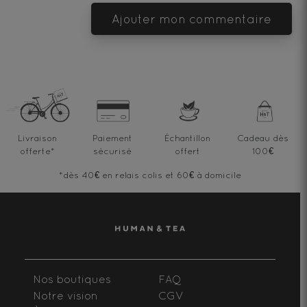
Ajouter mon commentaire
Livraison
Paiement
Échantillon
Cadeau dès
offerte
*
sécurisé
offert
100€
*dès 40€ en relais colis et 60€ à domicile
Nos boutiques
FAQ
Notre vision
CGV