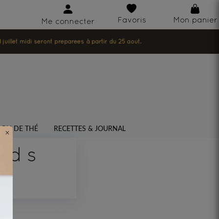
Favoris
Mon panier
Me connecter
illet midi seront préparées à partir du 25 août.
SON DE THÉ
RECETTES & JOURNAL
×
nds