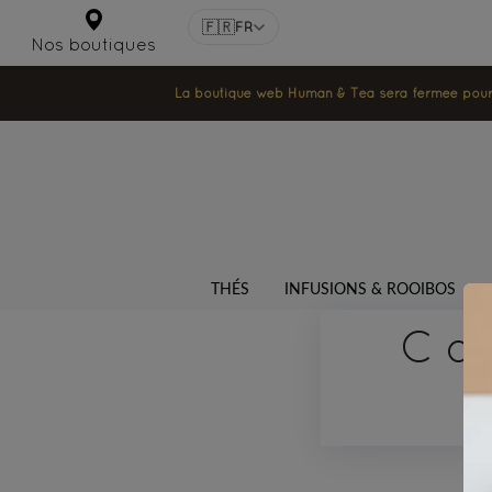
🇫🇷
FR
Nos boutiques
La boutique web Human & Tea sera fermée pour la
THÉS
INFUSIONS & ROOIBOS
Co