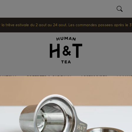
 trêve estivale du 2 août au 24 août. Les commandes passées après le 31 ju
MATCHA
COFFRETS & CADEAUX
ACCESSOIRES
LA MAI
llection de gra
crus
Aucun article pour le moment