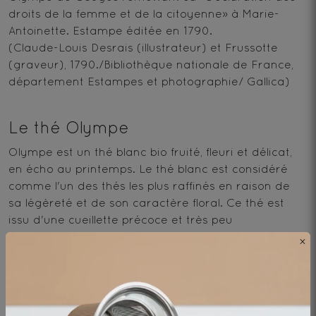
droits de la femme et de la citoyenne» à Marie-
Antoinette. Estampe éditée en 1790.
(Claude-Louis Desrais (illustrateur) et Frussotte
(graveur), 1790./Bibliothèque nationale de France,
département Estampes et photographie/ Gallica
)
Le thé Olympe
Olympe est un thé blanc bio fruité, fleuri et délicat,
en écho au printemps. Le thé blanc est considéré
comme l'un des thés les plus raffinés en raison de
sa légèreté et de son caractère floral. Ce thé est
issu d'une cueillette précoce et très peu
transformée. Il est ici associé à la pêche et au
×
sureau pour enchanter le palais avec douceur.
Avec le thé Olympe, Human and Tea rend
hommage à une figure historique avec un thé
délicat pour une expérience de dégustation pleine