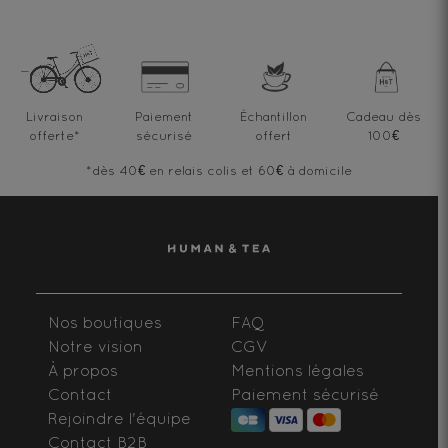
Livraison
Paiement
Échantillon
Cadeau dès
offerte
*
sécurisé
offert
100€
*dès 40€ en relais colis et 60€ à domicile
Nos boutiques
FAQ
Notre vision
CGV
À propos
Mentions légales
Contact
Paiement sécurisé
Rejoindre l'équipe
Contact B2B