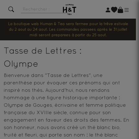
La boutique web Human & Tea sera fermée pour la trêve estivale
du 2 août au 24 août. Les commandes passées après le 31 juillet
midi seront préparées à partir du 25 août.
Tasse de Lettres :
Olympe
Bienvenue dans "Tasse de Lettres", une
parenthèse pour évoquer ces prénoms qui ont
inspiré nos thés. Aujourd'hui, nous rendons
hommage à une figure historique importante :
Olympe de Gouges, écrivaine et femme politique
française du XVIIIe siècle, connue pour son
engagement en faveur des droits des femmes. En
son honneur, nous avons créé un thé blanc bio,
fruité et fleuri, qui porte son nom : le thé blanc